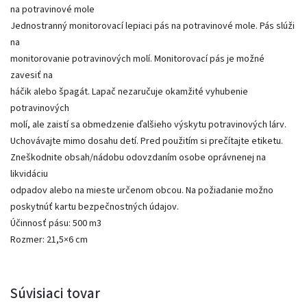
na potravinové mole
Jednostranný monitorovací lepiaci pás na potravinové mole. Pás slúži
na
monitorovanie potravinových molí. Monitorovací pás je možné
zavesiť na
háčik alebo špagát. Lapač nezaručuje okamžité vyhubenie
potravinových
molí, ale zaistí sa obmedzenie ďalšieho výskytu potravinových lárv.
Uchovávajte mimo dosahu detí. Pred použitím si prečítajte etiketu.
Zneškodnite obsah/nádobu odovzdaním osobe oprávnenej na
likvidáciu
odpadov alebo na mieste určenom obcou. Na požiadanie možno
poskytnúť kartu bezpečnostných údajov.
Účinnosť pásu: 500 m3
Rozmer: 21,5×6 cm
Súvisiaci tovar