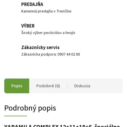
PREDAJŇA
Kamenná predajňa v Trenčíne
VÝBER
Široký výber pesticídov a hnojív
Zákaznícky servis
Zákaznícka podpora: 0907 44 02 88
Popis
Podobné (6)
Diskusia
Podrobný popis
YARAMILA COMPLEX 12+11+18+S špeciálne