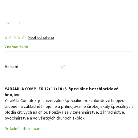
Kód:
3337
Neohodnotené
Značka:
YARA
Variant
YARAMILA COMPLEX 12+11+18+S špeciálne bezchloridové
hnojivo
YaraMila Complex je univerzálne špeciálne bezchloridové hnojivo
určené na základné hnojenie a prihnojovanie širokej škály špeciálnych
plodín citlivých na chlór. Používa sa v zeleninárstve, záhradníctve,
ovocinárstve a vo všetkých druhoch škôlok.
Detailné informácie