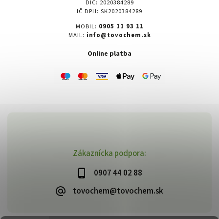
DIČ: 2020384289
IČ DPH: SK2020384289
MOBIL:
0905 11 93 11
MAIL:
info@tovochem.sk
Online platba
Zákaznícka podpora:
0907 44 02 88
tovochem@tovochem.sk