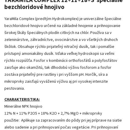
bezchloridové hnojivo
YaraMila Complex (predtým Hydrokomplex) je univerzálne špeciálne
bezchloridové hnojivo určené na základné hnojenie a prihnojovanie
širokej škály špeciálnych plodín citlivých na chlór. Používa sa v
zeleninárstve, záhradníctve, ovocinárstve a vo všetkých druhoch
škôlok. Obsahuje rýchlo prijateľný nitračný dusík, tak i pomalšie
prístupný amoniakálny dusík. Vďaka veľkej hydroskopii sa veľmi
rýchlo rozpúšťa. Fosfor v kombinácii orthofosfátů a polyfosfátov
zaisťuje ako okamžitú, tak dlhodobú výživu fosforom a fosfor
zostáva prijateľný pre rastliny i pri vyššom pH. Horčík, síra a
mikroprvky zaisťujú vyváženú výživu aj pri vysokej intenzite
pestovania.
CHARAKTERISTIKA:
Minerálne NPK hnojivo
12% N + 11% P2O5 + 18% K2O + 2,7% MgO + mikroprvky
použitie: Aplikuje sa zapracovaním do pôdy pri jej príprave na siatie
alebo sadenie a pri prihnojovaní počas vegetácie. Pri prihnojovaní