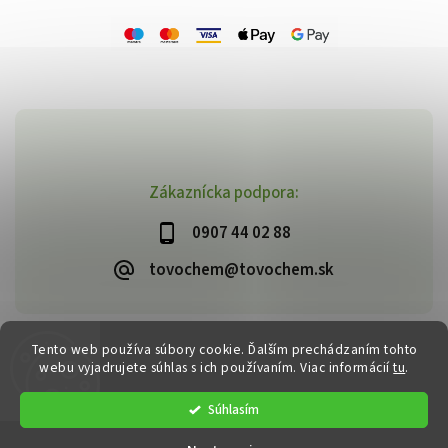
Zákaznícka podpora:
0907 44 02 88
tovochem@tovochem.sk
Tento web používa súbory cookie. Ďalším prechádzaním tohto
Copyright 2026
TOVOCHEM.sk
. Všetky práva vyhradené.
webu vyjadrujete súhlas s ich používaním. Viac informácií
tu
.
Vytvořil
Shoptet
| Design
Shoptak.cz
Súhlasím