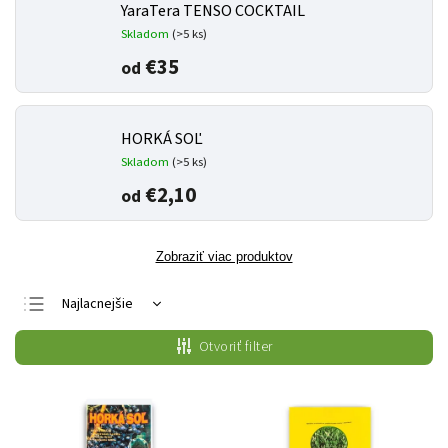
YaraTera TENSO COCKTAIL
Skladom
(>5 ks)
€35
od
HORKÁ SOĽ
Skladom
(>5 ks)
€2,10
od
Zobraziť viac produktov
Najlacnejšie
Najdrahšie
Otvoriť filter
Najpredávanejšie
Abecedne