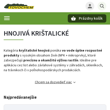
Prázdny košík
Hľadať
HNOJIVÁ KRIŠTALICKÉ
Kategória
kryštalické hnojivá
ponúka
vo vode úplne rozpustné
produkty
s vysokým obsahom živín (NPK + mikroprvky), ktoré
zabezpečujú
precíznu a okamžitú výživu rastlín
. Ideálne pre
aplikáciu cez list alebo závlahové systémy v záhradách, skleníkoch,
na trávnikoch či v poľnohospodárskych produkciách.
Chcem sa dozvedieť viac
Najpredávanejšie