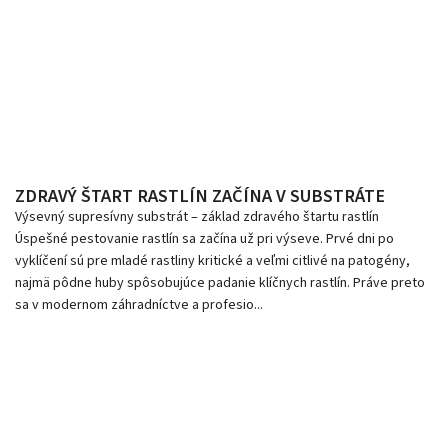
ZDRAVÝ ŠTART RASTLÍN ZAČÍNA V SUBSTRÁTE
Výsevný supresívny substrát – základ zdravého štartu rastlín
Úspešné pestovanie rastlín sa začína už pri výseve. Prvé dni po
vyklíčení sú pre mladé rastliny kritické a veľmi citlivé na patogény,
najmä pôdne huby spôsobujúce padanie klíčnych rastlín. Práve preto
sa v modernom záhradníctve a profesio...