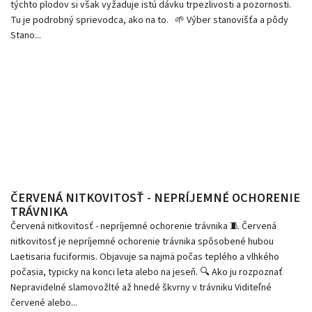
týchto plodov si však vyžaduje istú dávku trpezlivosti a pozornosti.
Tu je podrobný sprievodca, ako na to. 🌱 Výber stanovišťa a pôdy
Stano...
ČERVENÁ NITKOVITOSŤ - NEPRÍJEMNÉ OCHORENIE
TRÁVNIKA
Červená nitkovitosť - nepríjemné ochorenie trávnika 🧵 Červená
nitkovitosť je nepríjemné ochorenie trávnika spôsobené hubou
Laetisaria fuciformis. Objavuje sa najmä počas teplého a vlhkého
počasia, typicky na konci leta alebo na jeseň. 🔍 Ako ju rozpoznať
Nepravidelné slamovožlté až hnedé škvrny v trávniku Viditeľné
červené alebo...