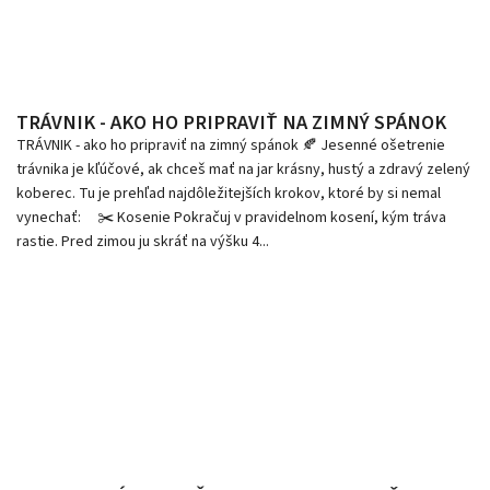
TRÁVNIK - AKO HO PRIPRAVIŤ NA ZIMNÝ SPÁNOK
TRÁVNIK - ako ho pripraviť na zimný spánok 🍂 Jesenné ošetrenie
trávnika je kľúčové, ak chceš mať na jar krásny, hustý a zdravý zelený
koberec. Tu je prehľad najdôležitejších krokov, ktoré by si nemal
vynechať: ✂️ Kosenie Pokračuj v pravidelnom kosení, kým tráva
rastie. Pred zimou ju skráť na výšku 4...