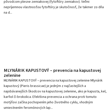
pôvodcom plesne zemiakovej (fytoftóry zemiakov). Veľmi
nepríjemnou vlastnosťou fytoftóry je skutočnosť, že takmer zo dňa
na d...
MLYNÁRIK KAPUSTOVÝ – prevencia na kapustovej
zelenine
MLYNÁRIK KAPUSTOVÝ – prevencia na kapustovej zelenine Mlynárik
kapustový (Pieris brassicae) je jedným z najčastejších a
najobávanejších škodcov na kapustovej zelenine, ako je kapusta, kel,
karfiol či brokolica. Efektívna prevencia a ochrana proti tomuto
motýľovi začína pochopením jeho životného cyklu, vhodným
umiestnením feromónových lap...