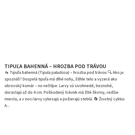
TIPUĽA BAHENNÁ – HROZBA POD TRÁVOU
🦟 Tipuľa bahenná (Tipula paludosa) – hrozba pod trávou 🔍 Ako ju
spoznáš? Dospelá tipuľa má dlhé nohy, štíhle telo a vyzerá ako
obrovský komár – no neštípe. Larvy sú sivohnedé, beznohé,
dorastajú až do 4 cm. Poškodený trávnik má žlté škvrny, redšie
miesta, a v noci larvy vyliezajú a požierajú steblá. 🔄 Životný cyklus
A...