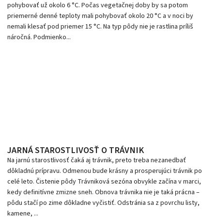
pohybovať už okolo 6 °C. Počas vegetačnej doby by sa potom
priemerné denné teploty mali pohybovať okolo 20 °C a v noci by
nemali klesať pod priemer 15 °C. Na typ pôdy nie je rastlina príliš
náročná. Podmienko...
JARNÁ STAROSTLIVOSŤ O TRÁVNIK
Na jarnú starostlivosť čaká aj trávnik, preto treba nezanedbať
dôkladnú prípravu. Odmenou bude krásny a prosperujúci trávnik po
celé leto. Čistenie pôdy Trávniková sezóna obvykle začína v marci,
kedy definitívne zmizne sneh. Obnova trávnika nie je taká prácna –
pôdu stačí po zime dôkladne vyčistiť. Odstránia sa z povrchu listy,
kamene, ...