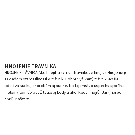
HNOJENIE TRÁVNIKA
HNOJENIE TÁVNIKA Ako hnojiť trávnik - trávnikové hnojivá Hnojenie je
základom starostlivosti o trávnik. Dobre vyživený trávnik lepšie
odoláva suchu, chorobám aj burine. No tajomstvo úspechu spočíva
nielen v tom čo použiť, ale aj kedy a ako. Kedy hnojiť - Jar (marec –
apríl): Naštartuj ...