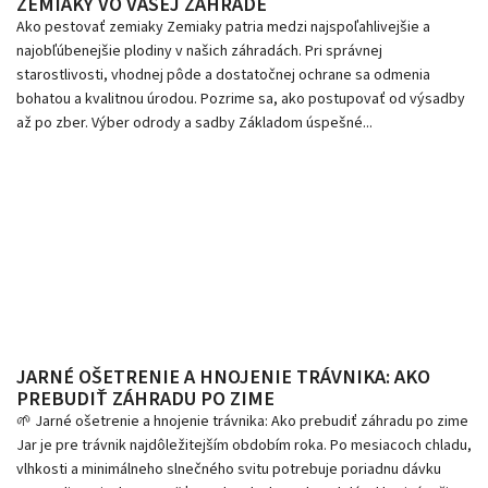
ZEMIAKY VO VAŠEJ ZÁHRADE
Ako pestovať zemiaky Zemiaky patria medzi najspoľahlivejšie a
najobľúbenejšie plodiny v našich záhradách. Pri správnej
starostlivosti, vhodnej pôde a dostatočnej ochrane sa odmenia
bohatou a kvalitnou úrodou. Pozrime sa, ako postupovať od výsadby
až po zber. Výber odrody a sadby Základom úspešné...
JARNÉ OŠETRENIE A HNOJENIE TRÁVNIKA: AKO
PREBUDIŤ ZÁHRADU PO ZIME
🌱 Jarné ošetrenie a hnojenie trávnika: Ako prebudiť záhradu po zime
Jar je pre trávnik najdôležitejším obdobím roka. Po mesiacoch chladu,
vlhkosti a minimálneho slnečného svitu potrebuje poriadnu dávku