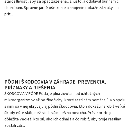
starostlivosti, aby sa opäť zazelenal, zhustol a odolával burinám či
chorobám. Správne jarné ošetrenie a hnojenie dokáže zázraky – a
prit...
PÔDNI ŠKODCOVIA V ZÁHRADE: PREVENCIA,
PRÍZNAKY A RIEŠENIA
ŠKODCOVIA V PÔDE Pôda je plná života – od užitočných
mikroorganizmov až po živočíchy, ktoré rastlinám pomáhajú. No spolu
s nimi sa v nej ukrývajú aj pôdni škodcovia, ktorí dokážu narobiť veľké
škody ešte skôr, než si ich všimneš na povrchu. Práve preto je
dôležité vedieť, kto sú, ako ich odhaliť a čo robiť, aby tvoje rastliny
zostali zdr...