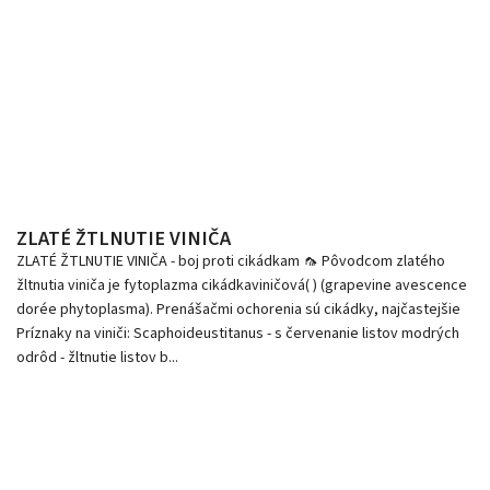
ZLATÉ ŽTLNUTIE VINIČA
ZLATÉ ŽTLNUTIE VINIČA - boj proti cikádkam 🦟 Pôvodcom zlatého
žltnutia viniča je fytoplazma cikádkaviničová( ) (grapevine avescence
dorée phytoplasma). Prenášačmi ochorenia sú cikádky, najčastejšie
Príznaky na viniči: Scaphoideustitanus - s červenanie listov modrých
odrôd - žltnutie listov b...