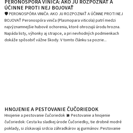
PERONOSPÓRA VINIČA: AKO JU ROZPOZNAŤ A
ÚČINNE PROTI NEJ BOJOVAŤ
🛡️ PERONOSPÓRA VINIČA: AKO JU ROZPOZNAŤ A ÚČINNE PROTI NEJ
BOJOVAŤ Peronospóra viniča (Plasmopara viticola) patrí medzi
najvýznamnejšie hubové ochorenia, ktoré ohrozujú úrodu hrozna.
Napáda listy, výhonky aj strapce, a pri nevhodných podmienkach
dokáže spôsobiť vážne škody. V tomto článku sa pozrie...
HNOJENIE A PESTOVANIE ČUČORIEDOK
Hnojenie a pestovanie čučoriedok 🫐 Pestovanie a hnojenie
čučoriedok: Cesta ku sladkej úrode Čučoriedky, tie drobné modré
poklady, si získavajú srdcia záhradkárov aj gurmánov. Pestovanie