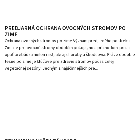
PREDJARNÁ OCHRANA OVOCNÝCH STROMOV PO
ZIME
Ochrana ovocných stromov po zime Význam predjarného postreku
Zima je pre ovocné stromy obdobím pokoja, no s príchodom jari sa
opäť prebúdza nielen rast, ale aj choroby a škodcovia. Práve obdobie
tesne po zime je kľúčové pre zdravie stromov počas celej
vegetačnej sezóny. Jedným z najúčinnejších pre...