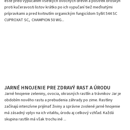
ešte pred vypučaním všetkých ovocných drevín a postrek broskýň
proti kučeravosti listov krátko po ich vypučaní tiež meďnatými
prípravkami a pred kvitnutím organickým fungicídom Syllit 544 SC
CUPROXAT SC, CHAMPION 50 WG...
JARNÉ HNOJENIE PRE ZDRAVÝ RAST A ÚRODU
Jarné hnojenie zeleniny, ovocia, okrasných rastlín a trávnikov Jar je
obdobím nového rastu a prebudenia záhrady po zime. Rastliny
začínajú intenzívne prijímať živiny a správne zvolené jarné hnojenie
má zásadný vplyv na ich vitalitu, úrodu aj celkový vzhľad. Každá
skupina rastlín má však trochu iné ...