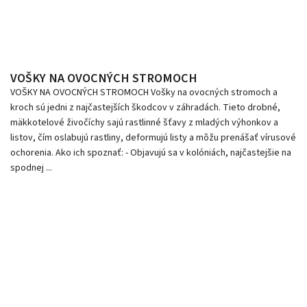
VOŠKY NA OVOCNÝCH STROMOCH
VOŠKY NA OVOCNÝCH STROMOCH Vošky na ovocných stromoch a
kroch sú jedni z najčastejších škodcov v záhradách. Tieto drobné,
mäkkotelové živočíchy sajú rastlinné šťavy z mladých výhonkov a
listov, čím oslabujú rastliny, deformujú listy a môžu prenášať vírusové
ochorenia. Ako ich spoznať: - Objavujú sa v kolóniách, najčastejšie na
spodnej ...