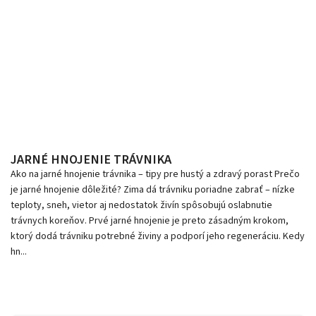
JARNÉ HNOJENIE TRÁVNIKA
Ako na jarné hnojenie trávnika – tipy pre hustý a zdravý porast Prečo
je jarné hnojenie dôležité? Zima dá trávniku poriadne zabrať – nízke
teploty, sneh, vietor aj nedostatok živín spôsobujú oslabnutie
trávnych koreňov. Prvé jarné hnojenie je preto zásadným krokom,
ktorý dodá trávniku potrebné živiny a podporí jeho regeneráciu. Kedy
hn...