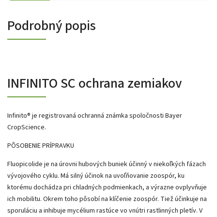
Podrobný popis
INFINITO SC ochrana zemiakov
Infinito
®
je registrovaná ochranná známka spoločnosti Bayer
CropScience.
PÔSOBENIE PRÍPRAVKU
Fluopicolide
je na úrovni hubových buniek účinný v niekoľkých fázach
vývojového cyklu. Má silný účinok na uvoľňovanie zoospór, ku
ktorému dochádza pri chladných podmienkach, a výrazne ovplyvňuje
ich mobilitu. Okrem toho pôsobí na klíčenie zoospór. Tiež účinkuje na
sporuláciu a inhibuje mycélium rastúce vo vnútri rastlinných pletív. V