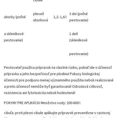
cibule
pleseň
3 dni (poľné
uhorky (poľné
1,2- 1,6 l
uhorková
pestovanie)
a skleníkové
1 deň
pestovanie)
(skleníkové
pestovanie)
Pestovateľ používa prípravok na vlastné riziko, pokiaľ ide o účinnosť
prípravku a jeho bezpečnosť pre plodinu! Pokusy biologickej
účinnosti pre podporu menej významného použitia neboli realizované
a preto účinnosť nemôže byť garantovaná! Odrodová citlivosť,
rezistencia ani fytotoxicita neboli hodnotené!
POKYNY PRE APLIKÁCIU Množstvo vody: 200-600 l
cibuľa:
proti plesni cibule aplikujte prípravok preventívne v rastovej