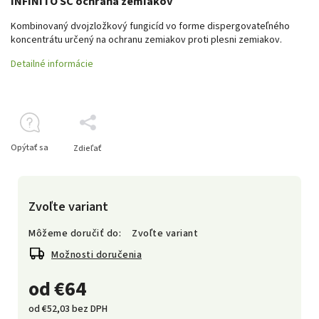
INFINITO SC ochrana zemiakov
Kombinovaný dvojzložkový fungicíd vo forme dispergovateľného
koncentrátu určený na ochranu zemiakov proti plesni zemiakov.
Detailné informácie
Opýtať sa
Zdieľať
Zvoľte variant
Môžeme doručiť do:
Zvoľte variant
Možnosti doručenia
od
€64
od
€52,03
bez DPH