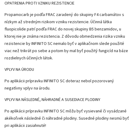
OPATRENIA PROTI VZNIKU REZISTENCIE
Propamocarb je podľa FRAC zaradený do skupiny F4 carbamátov s
nízkym až stredným rizikom vzniku rezistencie. Účinná látka
fluopicolide patrí podľa FRAC do novej skupiny B5 benzamidov, u
ktorej nie je známa rezistencia. Z dôvodu obmedzenia rizika vzniku
rezistencie by INFINITO SC nemalo byť v aplikačnom slede použité
viac než trikrát po sebe a potom by mal byť použitý fungicíd na báze
rozdielnych účinných látok.
VPLYV NA ÚRODU
Po aplikácii prípravku INFINITO SC doteraz nebol pozorovaný
negatívny vplyv na úrodu.
VPLYV NA NÁSLEDNÉ, NÁHRADNÉ A SUSEDIACE PLODINY
Po aplikácii prípravku INFINITO SC môžu byť vysievané či vysádzané
akékoľvek následné či náhradné plodiny. Susedné plodiny nesmú byť
pri aplikácii zasiahnuté!