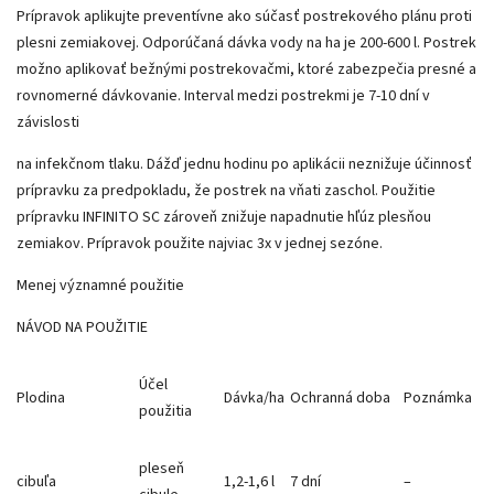
Prípravok aplikujte preventívne ako súčasť postrekového plánu proti
plesni zemiakovej. Odporúčaná dávka vody na ha je 200-600 l. Postrek
možno aplikovať bežnými postrekovačmi, ktoré zabezpečia presné a
rovnomerné dávkovanie. Interval medzi postrekmi je 7-10 dní v
závislosti
na infekčnom tlaku. Dážď jednu hodinu po aplikácii neznižuje účinnosť
prípravku za predpokladu, že postrek na vňati zaschol. Použitie
prípravku INFINITO SC zároveň znižuje napadnutie hľúz plesňou
zemiakov. Prípravok použite najviac 3x v jednej sezóne.
Menej významné použitie
NÁVOD NA POUŽITIE
Účel
Plodina
Dávka/ha
Ochranná doba
Poznámka
použitia
pleseň
cibuľa
1,2-1,6 l
7 dní
–