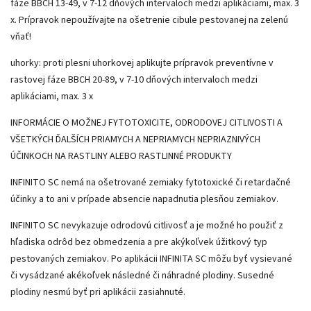
fáze BBCH 13-49, v 7-12 dňových intervaloch medzi aplikáciami, max. 3
x. Prípravok nepoužívajte na ošetrenie cibule pestovanej na zelenú
vňať!
uhorky:
proti plesni uhorkovej aplikujte prípravok preventívne v
rastovej fáze BBCH 20-89, v 7-10 dňových intervaloch medzi
aplikáciami, max. 3 x
INFORMÁCIE O MOŽNEJ FYTOTOXICITE, ODRODOVEJ CITLIVOSTI A
VŠETKÝCH ĎALŠÍCH PRIAMYCH A NEPRIAMYCH NEPRIAZNIVÝCH
ÚČINKOCH NA RASTLINY ALEBO RASTLINNÉ PRODUKTY
INFINITO SC nemá na ošetrované zemiaky fytotoxické či retardačné
účinky a to ani v prípade absencie napadnutia plesňou zemiakov.
INFINITO SC nevykazuje odrodovú citlivosť a je možné ho použiť z
hľadiska odrôd bez obmedzenia a pre akýkoľvek úžitkový typ
pestovaných zemiakov. Po aplikácii INFINITA SC môžu byť vysievané
či vysádzané akékoľvek následné či náhradné plodiny. Susedné
plodiny nesmú byť pri aplikácii zasiahnuté.