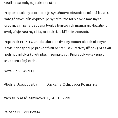
rastlline sa pohybuje aktopetálne.
Propamocarb-hydrochlorid
je systémovo pôsobiaca účinná látka. U
patogénnych húb ovplyvňuje syntézu fosfolipidov a mastných
kyselín, čím je narušovaná tvorba bunkových membrán. Negatívne
ovplyvňuje rast mycélia, produkciu a klíčenie zoospór.
Prípravok INFINITO SC obsahuje optimálny pomer oboch účinných
látok. Zabezpečuje preventívnu ochranu a kuratívny účinok (24 až 48
hodín po infekcii) proti plesni zemiakovej. Prípravok vykakzuje aj
antisporulačný efekt.
NÁVOD NA POUŽITIE
Plodina
Účel použitia
Dávka/ha
Ochr. doba
Poznámka
zemiak
pleseň zemiaková
1,2-1,6 l
7 dní
POKYNY PRE APLIKÁCIU