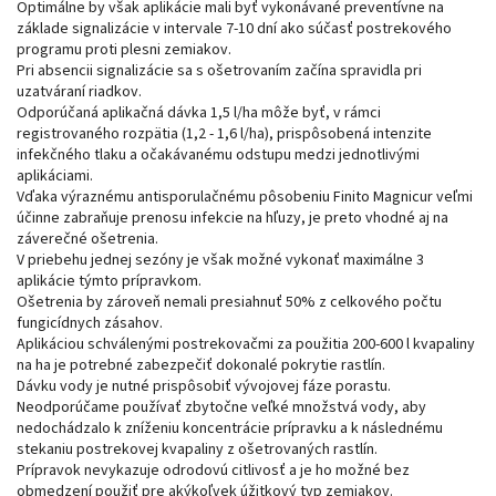
Optimálne by však aplikácie mali byť vykonávané preventívne na
základe signalizácie v intervale 7-10 dní ako súčasť postrekového
programu proti plesni zemiakov.
Pri absencii signalizácie sa s ošetrovaním začína spravidla pri
uzatváraní riadkov.
Odporúčaná aplikačná dávka 1,5 l/ha môže byť, v rámci
registrovaného rozpätia (1,2 - 1,6 l/ha), prispôsobená intenzite
infekčného tlaku a očakávanému odstupu medzi jednotlivými
aplikáciami.
Vďaka výraznému antisporulačnému pôsobeniu Finito Magnicur veľmi
účinne zabraňuje prenosu infekcie na hľuzy, je preto vhodné aj na
záverečné ošetrenia.
V priebehu jednej sezóny je však možné vykonať maximálne 3
aplikácie týmto prípravkom.
Ošetrenia by zároveň nemali presiahnuť 50% z celkového počtu
fungicídnych zásahov.
Aplikáciou schválenými postrekovačmi za použitia 200-600 l kvapaliny
na ha je potrebné zabezpečiť dokonalé pokrytie rastlín.
Dávku vody je nutné prispôsobiť vývojovej fáze porastu.
Neodporúčame používať zbytočne veľké množstvá vody, aby
nedochádzalo k zníženiu koncentrácie prípravku a k následnému
stekaniu postrekovej kvapaliny z ošetrovaných rastlín.
Prípravok nevykazuje odrodovú citlivosť a je ho možné bez
obmedzení použiť pre akýkoľvek úžitkový typ zemiakov.