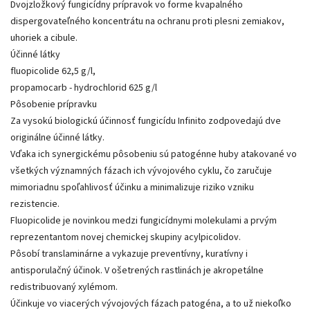
Dvojzložkový fungicídny prípravok vo forme kvapalného
dispergovateľného koncentrátu na ochranu proti plesni zemiakov,
uhoriek a cibule.
Účinné látky
fluopicolide 62,5 g/l,
propamocarb - hydrochlorid 625 g/l
Pôsobenie prípravku
Za vysokú biologickú účinnosť fungicídu Infinito zodpovedajú dve
originálne účinné látky.
Vďaka ich synergickému pôsobeniu sú patogénne huby atakované vo
všetkých významných fázach ich vývojového cyklu, čo zaručuje
mimoriadnu spoľahlivosť účinku a minimalizuje riziko vzniku
rezistencie.
Fluopicolide je novinkou medzi fungicídnymi molekulami a prvým
reprezentantom novej chemickej skupiny acylpicolidov.
Pôsobí translaminárne a vykazuje preventívny, kuratívny i
antisporulačný účinok. V ošetrených rastlinách je akropetálne
redistribuovaný xylémom.
Účinkuje vo viacerých vývojových fázach patogéna, a to už niekoľko