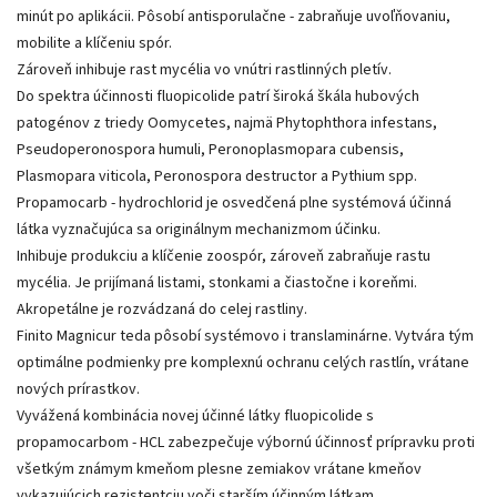
minút po aplikácii. Pôsobí antisporulačne - zabraňuje uvoľňovaniu,
mobilite a klíčeniu spór.
Zároveň inhibuje rast mycélia vo vnútri rastlinných pletív.
Do spektra účinnosti fluopicolide patrí široká škála hubových
patogénov z triedy Oomycetes, najmä Phytophthora infestans,
Pseudoperonospora humuli, Peronoplasmopara cubensis,
Plasmopara viticola, Peronospora destructor a Pythium spp.
Propamocarb - hydrochlorid je osvedčená plne systémová účinná
látka vyznačujúca sa originálnym mechanizmom účinku.
Inhibuje produkciu a klíčenie zoospór, zároveň zabraňuje rastu
mycélia. Je prijímaná listami, stonkami a čiastočne i koreňmi.
Akropetálne je rozvádzaná do celej rastliny.
Finito Magnicur teda pôsobí systémovo i translaminárne. Vytvára tým
optimálne podmienky pre komplexnú ochranu celých rastlín, vrátane
nových prírastkov.
Vyvážená kombinácia novej účinné látky fluopicolide s
propamocarbom - HCL zabezpečuje výbornú účinnosť prípravku proti
všetkým známym kmeňom plesne zemiakov vrátane kmeňov
vykazujúcich rezistentciu voči starším účinným látkam.