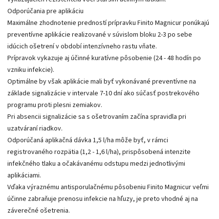
Odporúčania pre aplikáciu
Maximálne zhodnotenie predností prípravku Finito Magnicur ponúkajú
preventívne aplikácie realizované v súvislom bloku 2-3 po sebe
idúcich ošetrení v období intenzívneho rastu vňate.
Prípravok vykazuje aj účinné kuratívne pôsobenie (24 - 48 hodín po
vzniku infekcie).
Optimálne by však aplikácie mali byť vykonávané preventívne na
základe signalizácie v intervale 7-10 dní ako súčasť postrekového
programu proti plesni zemiakov.
Pri absencii signalizácie sa s ošetrovaním začína spravidla pri
uzatváraní riadkov.
Odporúčaná aplikačná dávka 1,5 l/ha môže byť, v rámci
registrovaného rozpätia (1,2 - 1,6 l/ha), prispôsobená intenzite
infekčného tlaku a očakávanému odstupu medzi jednotlivými
aplikáciami.
Vďaka výraznému antisporulačnému pôsobeniu Finito Magnicur veľmi
účinne zabraňuje prenosu infekcie na hľuzy, je preto vhodné aj na
záverečné ošetrenia.