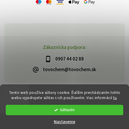
Zákaznícka podpora:
0907 44 02 88
tovochem@tovochem.sk
Tento web používa súbory cookie. Ďalším prechádzaním tohto
Copyright 2026
TOVOCHEM.sk
. Všetky práva vyhradené.
webu vyjadrujete súhlas s ich používaním. Viac informácií
tu
.
Vytvořil
Shoptet
| Design
Shoptak.cz
Súhlasím
Nastavenie