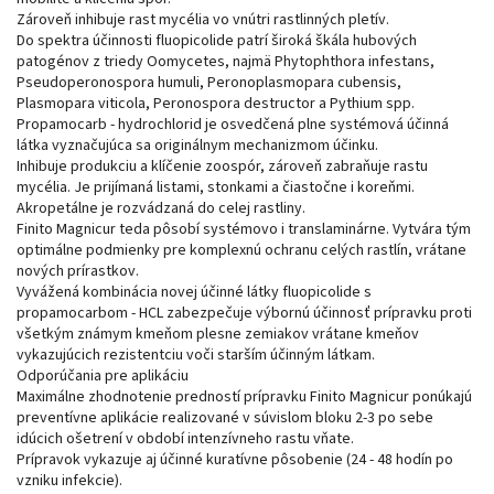
Zároveň inhibuje rast mycélia vo vnútri rastlinných pletív.
Do spektra účinnosti fluopicolide patrí široká škála hubových
patogénov z triedy Oomycetes, najmä Phytophthora infestans,
Pseudoperonospora humuli, Peronoplasmopara cubensis,
Plasmopara viticola, Peronospora destructor a Pythium spp.
Propamocarb - hydrochlorid je osvedčená plne systémová účinná
látka vyznačujúca sa originálnym mechanizmom účinku.
Inhibuje produkciu a klíčenie zoospór, zároveň zabraňuje rastu
mycélia. Je prijímaná listami, stonkami a čiastočne i koreňmi.
Akropetálne je rozvádzaná do celej rastliny.
Finito Magnicur teda pôsobí systémovo i translaminárne. Vytvára tým
optimálne podmienky pre komplexnú ochranu celých rastlín, vrátane
nových prírastkov.
Vyvážená kombinácia novej účinné látky fluopicolide s
propamocarbom - HCL zabezpečuje výbornú účinnosť prípravku proti
všetkým známym kmeňom plesne zemiakov vrátane kmeňov
vykazujúcich rezistentciu voči starším účinným látkam.
Odporúčania pre aplikáciu
Maximálne zhodnotenie predností prípravku Finito Magnicur ponúkajú
preventívne aplikácie realizované v súvislom bloku 2-3 po sebe
idúcich ošetrení v období intenzívneho rastu vňate.
Prípravok vykazuje aj účinné kuratívne pôsobenie (24 - 48 hodín po
vzniku infekcie).