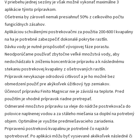
V priebehu jednej sezóny je však možné vykonať maximálne 3
aplikácie týmto prípravkom.
Ošetrenia by zároveň nemali presiahnuť 50% z celkového počtu
fungicídnych zásahov.
Aplikáciou schválenými postrekovačmi za použitia 200-600 l kvapaliny
na ha je potrebné zabezpečiť dokonalé pokrytie rastlín.
Dávku vody je nutné prispôsobiť vývojovej fáze porastu.
Neodporúčame používať zbytočne veľké množstvá vody, aby
nedochádzalo k zníženiu koncentrácie prípravku a k následnému
stekaniu postrekovej kvapaliny z ošetrovaných rastlín.
Prípravok nevykazuje odrodovú citlivosť a je ho možné bez
obmedzení použiť pre akýkoľvek úžitkový typ zemiakov.
Účinnosť prípravku Finito Magnicur nie je závislá na teplote. Pred
použitím je vhodné prípravok riadne pretrepať.
Odmerané množstvo prípravku sa vleje do nádrže postrekovača do
polovice naplnenej vodou a za stáleho miešania sa doplní na potrebný
objem. Optimálne je využitie predmiešavacieho zariadenia.
Pripravenú postrekovú kvapalinu je potrebné čo najskôr
spotrebovať. Po aplikácii môžu byť vysievané akékoľvek následné či