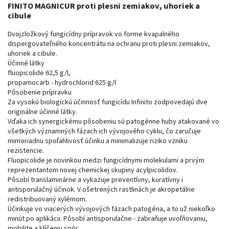
FINITO MAGNICUR proti plesni zemiakov, uhoriek a
cibule
Dvojzložkový fungicídny prípravok vo forme kvapalného
dispergovateľného koncentrátu na ochranu proti plesni zemiakov,
uhoriek a cibule.
Účinné látky
fluopicolide 62,5 g/l,
propamocarb - hydrochlorid 625 g/l
Pôsobenie prípravku
Za vysokú biologickú účinnosť fungicídu Infinito zodpovedajú dve
originálne účinné látky.
Vďaka ich synergickému pôsobeniu sú patogénne huby atakované vo
všetkých významných fázach ich vývojového cyklu, čo zaručuje
mimoriadnu spoľahlivosť účinku a minimalizuje riziko vzniku
rezistencie.
Fluopicolide je novinkou medzi fungicídnymi molekulami a prvým
reprezentantom novej chemickej skupiny acylpicolidov.
Pôsobí translaminárne a vykazuje preventívny, kuratívny i
antisporulačný účinok. V ošetrených rastlinách je akropetálne
redistribuovaný xylémom.
Účinkuje vo viacerých vývojových fázach patogéna, a to už niekoľko
minút po aplikácii. Pôsobí antisporulačne - zabraňuje uvoľňovaniu,
mobilite a klíčeniu spór.