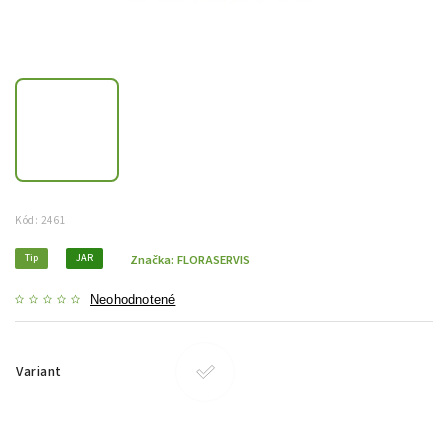
Kód:
2461
Tip
JAR
Značka:
FLORASERVIS
Neohodnotené
Variant