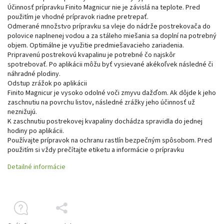
Účinnosť prípravku Finito Magnicur nie je závislá na teplote. Pred
použitím je vhodné prípravok riadne pretrepať.
Odmerané množstvo prípravku sa vleje do nádrže postrekovača do
polovice naplnenej vodou a za stáleho miešania sa doplní na potrebný
objem. Optimálne je využitie predmiešavacieho zariadenia.
Pripravenú postrekovú kvapalinu je potrebné čo najskôr
spotrebovať. Po aplikácii môžu byť vysievané akékoľvek následné či
náhradné plodiny.
Odstup zrážok po aplikácii
Finito Magnicur je vysoko odolné voči zmyvu dažďom. Ak dôjde k jeho
zaschnutiu na povrchu listov, následné zrážky jeho účinnosť už
neznižujú.
K zaschnutiu postrekovej kvapaliny dochádza spravidla do jednej
hodiny po aplikácii.
Používajte prípravok na ochranu rastlín bezpečným spôsobom. Pred
použitím si vždy prečítajte etiketu a informácie o prípravku
Detailné informácie