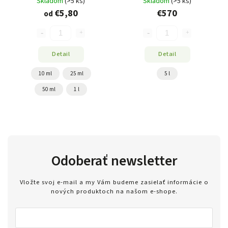
Skladom
(>5 ks)
Skladom
(>5 ks)
€5,80
€570
od
Detail
Detail
10 ml
25 ml
5 l
50 ml
1 l
Odoberať newsletter
Vložte svoj e-mail a my Vám budeme zasielať informácie o
nových produktoch na našom e-shope.