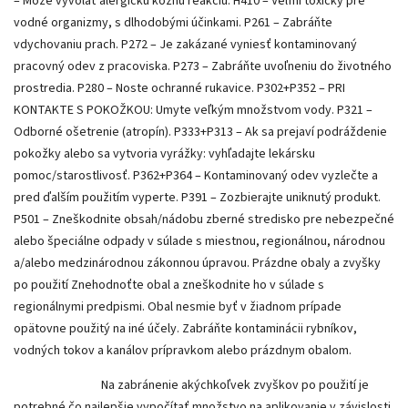
– Môže vyvolať alergickú kožnú reakciu. H410 – Veľmi toxický pre
vodné organizmy, s dlhodobými účinkami. P261 – Zabráňte
vdychovaniu prach. P272 – Je zakázané vyniesť kontaminovaný
pracovný odev z pracoviska. P273 – Zabráňte uvoľneniu do životného
prostredia. P280 – Noste ochranné rukavice. P302+P352 – PRI
KONTAKTE S POKOŽKOU: Umyte veľkým množstvom vody. P321 –
Odborné ošetrenie (atropín). P333+P313 – Ak sa prejaví podráždenie
pokožky alebo sa vytvoria vyrážky: vyhľadajte lekársku
pomoc/starostlivosť. P362+P364 – Kontaminovaný odev vyzlečte a
pred ďalším použitím vyperte. P391 – Zozbierajte uniknutý produkt.
P501 – Zneškodnite obsah/nádobu zberné stredisko pre nebezpečné
alebo špeciálne odpady v súlade s miestnou, regionálnou, národnou
a/alebo medzinárodnou zákonnou úpravou. Prázdne obaly a zvyšky
po použití Znehodnoťte obal a zneškodnite ho v súlade s
regionálnymi predpismi. Obal nesmie byť v žiadnom prípade
opätovne použitý na iné účely. Zabráňte kontaminácii rybníkov,
vodných tokov a kanálov prípravkom alebo prázdnym obalom.
Na zabránenie akýchkoľvek zvyškov po použití je
potrebné čo najlepšie vypočítať množstvo na aplikovanie v závislosti