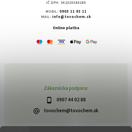
IČ DPH: SK2020384289
MOBIL:
0905 11 93 11
MAIL:
info@tovochem.sk
Online platba
Zákaznícka podpora:
0907 44 02 88
tovochem@tovochem.sk