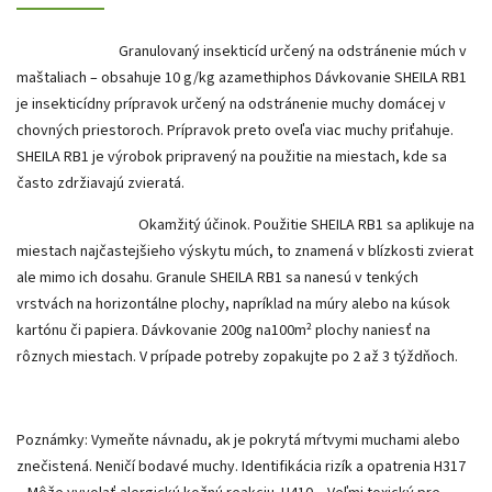
Granulovaný insekticíd určený na odstránenie múch v
maštaliach – obsahuje 10 g/kg azamethiphos Dávkovanie SHEILA RB1
je insekticídny prípravok určený na odstránenie muchy domácej v
chovných priestoroch. Prípravok preto oveľa viac muchy priťahuje.
SHEILA RB1 je výrobok pripravený na použitie na miestach, kde sa
často zdržiavajú zvieratá.
Okamžitý účinok. Použitie SHEILA RB1 sa aplikuje na
miestach najčastejšieho výskytu múch, to znamená v blízkosti zvierat
ale mimo ich dosahu. Granule SHEILA RB1 sa nanesú v tenkých
vrstvách na horizontálne plochy, napríklad na múry alebo na kúsok
kartónu či papiera. Dávkovanie 200g na100m² plochy naniesť na
rôznych miestach. V prípade potreby zopakujte po 2 až 3 týždňoch.
Poznámky: Vymeňte návnadu, ak je pokrytá mŕtvymi muchami alebo
znečistená. Neničí bodavé muchy. Identifikácia rizík a opatrenia H317