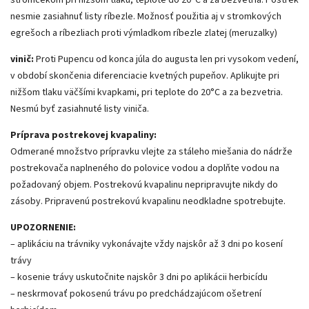
stromčekom pri nižšom tlaku, teplote do 20°C a za bezvetria. Postrek
nesmie zasiahnuť listy ríbezle. Možnosť použitia aj v stromkových
egrešoch a ríbezliach proti výmladkom ríbezle zlatej (meruzalky)
vinič:
Proti Pupencu od konca júla do augusta len pri vysokom vedení,
v období skončenia diferenciacie kvetných pupeňov. Aplikujte pri
nižšom tlaku väčšími kvapkami, pri teplote do 20°C a za bezvetria.
Nesmú byť zasiahnuté listy viniča.
Príprava postrekovej kvapaliny:
Odmerané množstvo prípravku vlejte za stáleho miešania do nádrže
postrekovača naplneného do polovice vodou a doplňte vodou na
požadovaný objem. Postrekovú kvapalinu nepripravujte nikdy do
zásoby. Pripravenú postrekovú kvapalinu neodkladne spotrebujte.
UPOZORNENIE:
– aplikáciu na trávniky vykonávajte vždy najskôr až 3 dni po kosení
trávy
– kosenie trávy uskutočnite najskôr 3 dni po aplikácii herbicídu
– neskrmovať pokosenú trávu po predchádzajúcom ošetrení