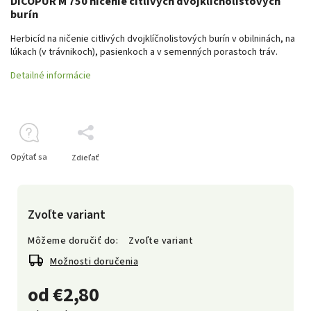
DICOPUR M 750 ničenie citlivých dvojklíčnolistových
burín
Herbicíd na ničenie citlivých dvojklíčnolistových burín v obilninách, na
lúkach (v trávnikoch), pasienkoch a v semenných porastoch tráv.
Detailné informácie
Opýtať sa
Zdieľať
Zvoľte variant
Môžeme doručiť do:
Zvoľte variant
Možnosti doručenia
od
€2,80