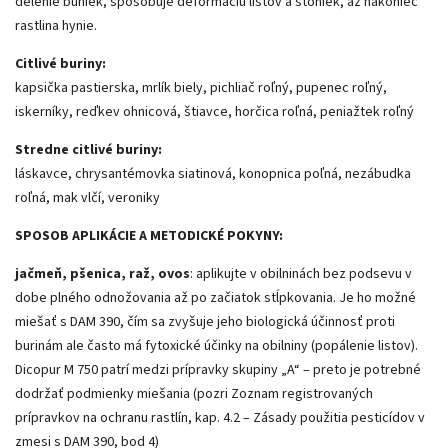
delenie buniek, spôsobuje deformáciu listov a stoniek, až nakoniec
rastlina hynie.
Citlivé buriny:
kapsička pastierska, mrlík biely, pichliač roľný, pupenec roľný,
iskerníky, reďkev ohnicová, štiavce, horčica roľná, peniažtek roľný
Stredne citlivé buriny:
láskavce, chrysantémovka siatinová, konopnica poľná, nezábudka
roľná, mak vlčí, veroniky
SPOSOB APLIKÁCIE A METODICKÉ POKYNY:
jačmeň, pšenica, raž, ovos
: aplikujte v obilninách bez podsevu v
dobe plného odnožovania až po začiatok stĺpkovania. Je ho možné
miešať s DAM 390, čím sa zvyšuje jeho biologická účinnosť proti
burinám ale často má fytoxické účinky na obilniny (popálenie listov).
Dicopur M 750 patrí medzi prípravky skupiny „A“ – preto je potrebné
dodržať podmienky miešania (pozri Zoznam registrovaných
prípravkov na ochranu rastlín, kap. 4.2 – Zásady použitia pesticídov v
zmesi s DAM 390, bod 4)