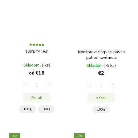
TWENTY 1WP
Monitorovací lepiaci pás na
potravinové mole
Skladom
(1 ks)
Skladom
(>5 ks)
€18
€2
od
Detail
Detail
100 g
500 g
100 g
Tip
Tip