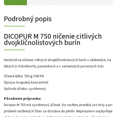
Podrobný popis
DICOPUR M 750 ničenie citlivých
dvojklíčnolistových burín
Herbicíd na ničenie citlivých dvojklíčnolistových burín v obilninách, na
lúkach (v trávnikoch), pasienkoch a v semenných porastoch tráv.
Účinná látka: 750 g/l MCPA
Úprava: kvapalný koncentrát
Spôsob účinku: systémový
Pôsobenie prípravku:
Dicopur M 750 má systémový účinok. Do rastliny preniká cez listy a pri
prúdení rastlinných štiav sa dostáva do pletív. Nepriaznivo ovplyvňuje