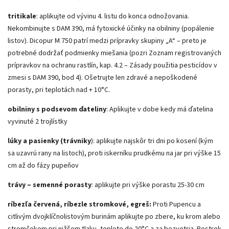
tritikale
: aplikujte od vývinu 4. listu do konca odnožovania.
Nekombinujte s DAM 390, má fytoxické účinky na obilniny (popálenie
listov). Dicopur M 750 patrí medzi prípravky skupiny „A“ – preto je
potrebné dodržať podmienky miešania (pozri Zoznam registrovaných
prípravkov na ochranu rastlín, kap. 4.2 – Zásady použitia pesticídov v
zmesi s DAM 390, bod 4). Ošetrujte len zdravé a nepoškodené
porasty, pri teplotách nad + 10°C.
obilniny s podsevom ďateliny
: Aplikujte v dobe kedy má ďatelina
vyvinuté 2 trojlístky
lúky a pasienky (trávniky
): aplikujte najskôr tri dni po kosení (kým
sa uzavrú rany na listoch), proti iskerníku prudkému na jar pri výške 15
cm až do fázy pupeňov
trávy – semenné porasty
: aplikujte pri výške porastu 25-30 cm
ríbezľa červená, ríbezle stromkové, egreš:
Proti Pupencu a
citlivým dvojklíčnolistovým burinám aplikujte po zbere, ku krom alebo