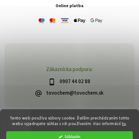
Online platba
Zákaznícka podpora:
0907 44 02 88
tovochem@tovochem.sk
Tento web používa súbory cookie. Ďalším prechádzaním tohto
Copyright 2026
TOVOCHEM.sk
. Všetky práva vyhradené.
webu vyjadrujete súhlas s ich používaním. Viac informácií
tu
.
Vytvořil
Shoptet
| Design
Shoptak.cz
Súhlasím