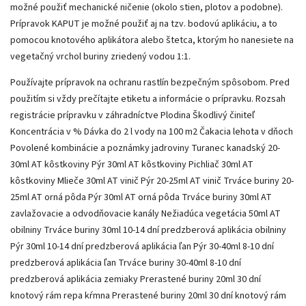
možné použiť mechanické ničenie (okolo stien, plotov a podobne).
Prípravok KAPUT je možné použiť aj na tzv. bodovú aplikáciu, a to
pomocou knotového aplikátora alebo štetca, ktorým ho nanesiete na
vegetačný vrchol buriny zriedený vodou 1:1.
Používajte prípravok na ochranu rastlín bezpečným spôsobom. Pred
použitím si vždy prečítajte etiketu a informácie o prípravku. Rozsah
registrácie prípravku v záhradníctve Plodina Škodlivý činiteľ
Koncentrácia v % Dávka do 2 l vody na 100 m2 Čakacia lehota v dňoch
Povolené kombinácie a poznámky jadroviny Turanec kanadský 20-
30ml AT kôstkoviny Pýr 30ml AT kôstkoviny Pichliač 30ml AT
kôstkoviny Mlieče 30ml AT vinič Pýr 20-25ml AT vinič Trváce buriny 20-
25ml AT orná pôda Pýr 30ml AT orná pôda Trváce buriny 30ml AT
zavlažovacie a odvodňovacie kanály Nežiadúca vegetácia 50ml AT
obilniny Trváce buriny 30ml 10-14 dní predzberová aplikácia obilniny
Pýr 30ml 10-14 dní predzberová aplikácia ľan Pýr 30-40ml 8-10 dní
predzberová aplikácia ľan Trváce buriny 30-40ml 8-10 dní
predzberová aplikácia zemiaky Prerastené buriny 20ml 30 dní
knotový rám repa kŕmna Prerastené buriny 20ml 30 dní knotový rám