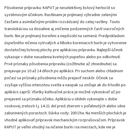
Pôsobenie prípravku: KAPUT je neselektívny listový herbicíd so
systémovým účinkom. Rastlinami je prijímaný výhradne zelenými
časťami a asimilačnými prúdmi rozvádzaný do celej rastliny. Touto
translokáciou sa dosiahne aj zničenie podzemných častí viacročných
burín. Nie je prijímaný koreňmi a nepôsobí na semená. Predpokladom
úspešného ničenia vytrvalých a hlboko koreniacich burín je vytvorenie
dostatočnej listovej plochy pre aplikáciou prípravku. Najlepší účinok
vykazuje v dobe nasadenia kvetných pupeňov alebo po odkvitnutí.
Prvé príznaky pôsobenia prípravku (zožltnutie až zhnednutie) sa
prejavuje po 10 až 14 dňoch po aplikácii. Pri suchom alebo chladnom
počasí sa príznaky pôsobenia môžu prejaviť neskôr. Účinok sa
zvyšuje vyššou intenzitou svetla a naopak sa znižuje ak do 6 hodín po
aplikácii zaprší. Všetky kultivačné práce je možné vykonávať až po
prejavení sa príznaku účinku. Aplikáciu u obilnín vykonajte v dobe
voskovej zrelosti t.j. 14-21 dní pred zberom v poľahnutých alebo silne
zaburinených porastoch. Dávka vody: 200 l/ha. Na menších plochách je
vhodné aplikovať prípravok mechanickým rozprašovačom. Prípravok
KAPUT je veľmi vhodný na ničenie burín i na miestach, kde nie je