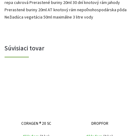
repa cukrová Prerastené buriny 20ml 30 dní knotový rám jahody
Prerastené buriny 20ml AT knotový rám nepoľnohospodárska pôda
Nežiadúca vegetácia 50ml maximálne 3 litre vody
Súvisiaci tovar
CORAGEN ® 20 SC
DROPFOR