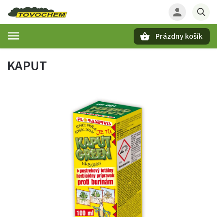
Prázdny košík
Hľadať
KAPUT