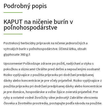
Podrobný popis
KAPUT na ničenie burín v
poľnohospodárstve
Postrekový herbicídny prípravok na ničenie jednoročných a
vytrvalých burín v poľnohospodárstve. Účinná látka, obsah:
glyphosate 360 g/l
Upozornenie! Poškodzuje zdravie po požití, nadýchaní a styku s
pokožkou a sliznicami! Chráňte pred deťmi a nepoučenými osobami!
Riziko vyplývajúce z použitia prípravku pri dodržaní predpísanej
dávky alebo koncentrácie je pre včely prijateľné. Riziko vyplývajúce z
použitia prípravku pri dodržaní predpísanej dávky alebo koncentrácie
je pre domáce, hospodárske a voľne žijúce zvieratá prijateľné. Pre
ryby a ostatné vodné živočíchy silne jedovatý! Zabráňte ohrozeniu
človeka a životného prostredia, postupujte podľa návodu na použitie.