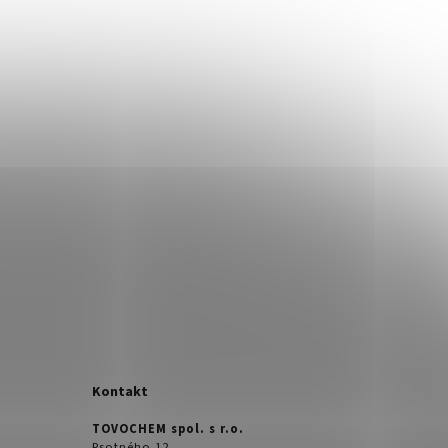
Kontakt
TOVOCHEM spol. s r.o.
Psotného 12