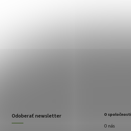
O spoločnost
Odoberať newsletter
O nás