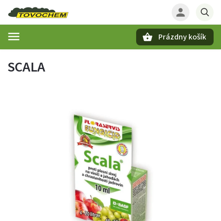
Prázdny košík
Hľadať
SCALA