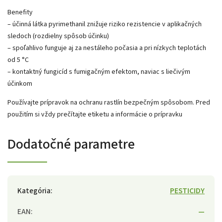
Benefity
– účinná látka pyrimethanil znižuje riziko rezistencie v aplikačných
sledoch (rozdielny spôsob účinku)
– spoľahlivo funguje aj za nestáleho počasia a pri nízkych teplotách
od 5 °C
– kontaktný fungicíd s fumigačným efektom, naviac s liečivým
účinkom
Používajte prípravok na ochranu rastlín bezpečným spôsobom. Pred
použitím si vždy prečítajte etiketu a informácie o prípravku
Dodatočné parametre
Kategória
:
PESTICIDY
EAN
:
—