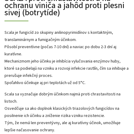
ochranu viniča a jahôd proti plesni
sivej (botrytíde)
Scala je fungicíd zo skupiny anilinopyrimidínov s kontaktným,
translaminárnym a fumigačným účinkom.
Pôsobí preventívne (počas 7-10 dní) a naviac po dobu 2-3 dní aj
kuratívne.
Mechanizmom jeho účinku je inhibícia vylučovania enzýmov huby,
ktoré sa podielajú na vzniku a rozvoji infekcie rastlín, čím sa inhibuje a
prerušuje infekčný proces.
Spoľahlivo účinkuje aj pri teplotách už od 5°C.
Scala sa vyznačuje dobrým účinkom najmä proti chrastavitosti na
listoch.
Osvedčuje sa ako doplnok klasických triazolových fungicídov na
posilnenie ich účinku a zníženie rizika vzniku rezistencie.
Tým, že nemá len preventývny, ale aj kuratívny účinok, umožňuje
lepšie načasovanie ochrany.