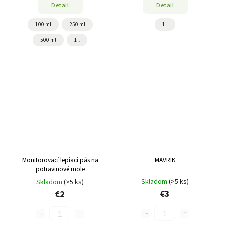
Detail
Detail
100 ml
250 ml
1 l
500 ml
1 l
Monitorovací lepiaci pás na
MAVRIK
potravinové mole
Skladom
(>5 ks)
Skladom
(>5 ks)
€3
€2