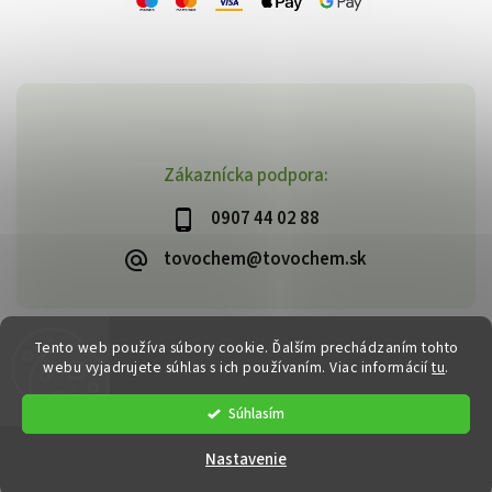
Zákaznícka podpora:
0907 44 02 88
tovochem@tovochem.sk
Tento web používa súbory cookie. Ďalším prechádzaním tohto
Copyright 2026
TOVOCHEM.sk
. Všetky práva vyhradené.
webu vyjadrujete súhlas s ich používaním. Viac informácií
tu
.
Vytvořil
Shoptet
| Design
Shoptak.cz
Súhlasím
Nastavenie