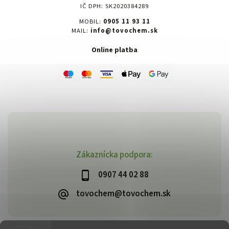
IČ DPH: SK2020384289
MOBIL:
0905 11 93 11
MAIL:
info@tovochem.sk
Online platba
Zákaznícka podpora:
0907 44 02 88
tovochem@tovochem.sk