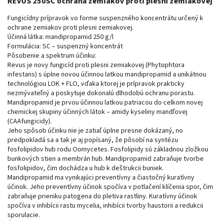
REVUS 250SC ochrana zemiakov proti plesni zemiakovej
Fungicídny prípravok vo forme suspenzného koncentrátu určený k
ochrane zemiakov proti plesni zemiakovej.
Účinná látka: mandipropamid 250 g/l
Formulácia: SC – suspenzný koncentrát
Pôsobenie a spektrum účinku:
Revus je novy fungicíd proti plesni zemiakovej (Phytophtora
infestans) s úplne novou účinnou latkou mandipropamid a unikátnou
technológiou LOK + FLO, vďaka ktorej je prípravok prakticky
nezmývateľný a poskytuje dokonalú dlhodobú ochranu porastu.
Mandipropamid je prvou účinnou latkou patriacou do celkom novej
chemickej skupiny účinných látok – amidy kyseliny mandľovej
(CAAfungicidy).
Jeho spôsob účinku nie je zatiaľ úplne presne dokázaný, no
predpokladá sa a tak je aj popísaný, že pôsobí na syntézu
fosfolipidov hub rodu Oomycetes. Fosfolipidy sú základnou zložkou
bunkových stien a membrán hub. Mandipropamid zabraňuje tvorbe
fosfolipidov, čim dochádza u hub k deštrukcii buniek.
Mandipropamid ma vynikajúci preventívny a čiastočný kuratívny
účinok. Jeho preventívny účinok spočíva v potlačení klíčenia spor, čim
zabraňuje prieniku patogena do pletiva rastliny. Kuratívny účinok
spočíva v inhibícii rastu mycelia, inhibícii tvorby haustorii a redukcii
sporulacie.