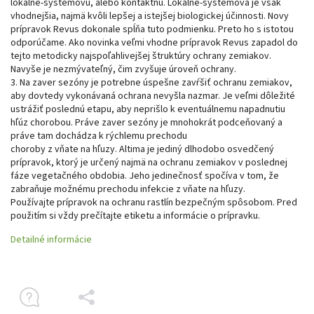
lokálne-systémovú, alebo kontaktnú. Lokálne-systémová je však
vhodnejšia, najmä kvôli lepšej a istejšej biologickej účinnosti. Novy
prípravok Revus dokonale spĺňa tuto podmienku. Preto ho s istotou
odporúčame. Ako novinka veľmi vhodne prípravok Revus zapadol do
tejto metodicky najspoľahlivejšej štruktúry ochrany zemiakov.
Navyše je nezmývateľný, čim zvyšuje úroveň ochrany.
3. Na zaver sezóny je potrebne úspešne zavŕšiť ochranu zemiakov,
aby dovtedy vykonávaná ochrana nevyšla nazmar. Je veľmi dôležité
ustrážiť poslednú etapu, aby neprišlo k eventuálnemu napadnutiu
hľúz chorobou. Práve zaver sezóny je mnohokrát podceňovaný a
práve tam dochádza k rýchlemu prechodu
choroby z vňate na hľuzy. Altima je jediný dlhodobo osvedčený
prípravok, ktorý je určený najmä na ochranu zemiakov v poslednej
fáze vegetačného obdobia. Jeho jedinečnosť spočíva v tom, že
zabraňuje možnému prechodu infekcie z vňate na hľuzy.
Používajte prípravok na ochranu rastlín bezpečným spôsobom. Pred
použitím si vždy prečítajte etiketu a informácie o prípravku.
Detailné informácie