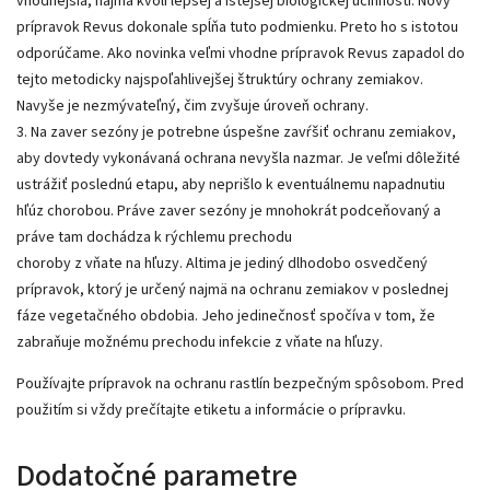
vhodnejšia, najmä kvôli lepšej a istejšej biologickej účinnosti. Novy
prípravok Revus dokonale spĺňa tuto podmienku. Preto ho s istotou
odporúčame. Ako novinka veľmi vhodne prípravok Revus zapadol do
tejto metodicky najspoľahlivejšej štruktúry ochrany zemiakov.
Navyše je nezmývateľný, čim zvyšuje úroveň ochrany.
3. Na zaver sezóny je potrebne úspešne zavŕšiť ochranu zemiakov,
aby dovtedy vykonávaná ochrana nevyšla nazmar. Je veľmi dôležité
ustrážiť poslednú etapu, aby neprišlo k eventuálnemu napadnutiu
hľúz chorobou. Práve zaver sezóny je mnohokrát podceňovaný a
práve tam dochádza k rýchlemu prechodu
choroby z vňate na hľuzy. Altima je jediný dlhodobo osvedčený
prípravok, ktorý je určený najmä na ochranu zemiakov v poslednej
fáze vegetačného obdobia. Jeho jedinečnosť spočíva v tom, že
zabraňuje možnému prechodu infekcie z vňate na hľuzy.
Používajte prípravok na ochranu rastlín bezpečným spôsobom. Pred
použitím si vždy prečítajte etiketu a informácie o prípravku.
Dodatočné parametre