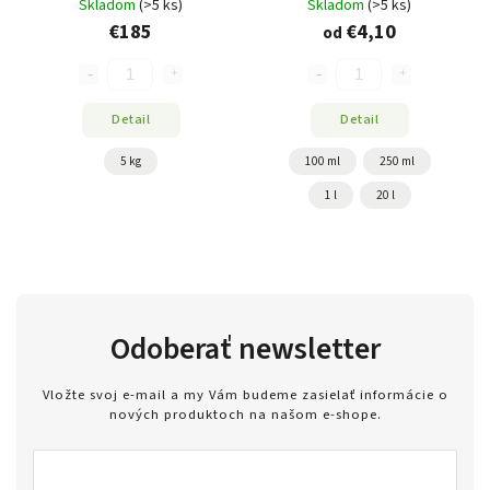
Skladom
(>5 ks)
Skladom
(>5 ks)
€185
€4,10
od
Detail
Detail
5 kg
100 ml
250 ml
1 l
20 l
Odoberať newsletter
Vložte svoj e-mail a my Vám budeme zasielať informácie o
nových produktoch na našom e-shope.