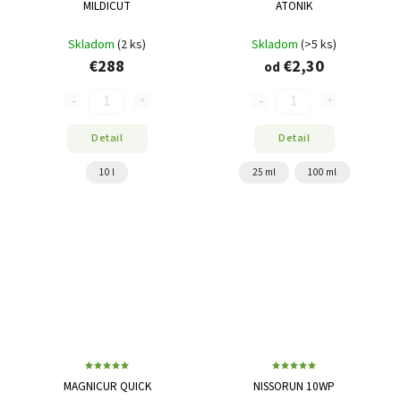
MILDICUT
ATONIK
Skladom
(2 ks)
Skladom
(>5 ks)
€288
€2,30
od
Detail
Detail
10 l
25 ml
100 ml
MAGNICUR QUICK
NISSORUN 10WP