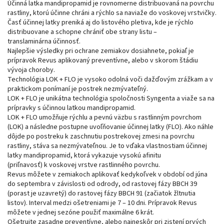
Účinná latka mandipropamid je rovnomerne distribuovaná na povrchu
rastliny, ktorú účinne chráni a rýchlo sa naviaže do voskovej vrstvičky.
Časť účinnej latky preniká aj do listového pletiva, kde je rýchlo
distribuovane a schopne chrániť obe strany listu –
translaminárna účinnosť.
Najlepšie výsledky pri ochrane zemiakov dosiahnete, pokiaľ je
prípravok Revus aplikovaný preventívne, alebo v skorom štádiu
vývoja choroby.
Technológia LOK + FLO je vysoko odolná voči dažďovým zrážkam a v
praktickom ponímaní je postrek nezmývateľný.
LOK + FLO je unikátna technológia spoločnosti Syngenta a viaže sa na
prípravky s účinnou latkou mandipropamid.
LOK + FLO umožňuje rýchlu a pevnú väzbu s rastlinným povrchom
(LOK) a následne postupne uvoľňovanie účinnej latky (FLO). Ako náhle
dôjde po postreku k zaschnutiu postrekovej zmesi na povrchu
rastliny, stáva sa nezmývateľnou. Je to vďaka vlastnostiam účinnej
latky mandipropamid, ktorá vykazuje vysokú afinitu
(priľnavosť) k voskovej vrstve rastlinného povrchu.
Revus môžete v zemiakoch aplikovať kedykoľvek v období od júna
do septembra v závislosti od odrody, od rastovej fázy BBCH 39
(porast je uzavretý) do rastovej fázy BBCH 91 (začiatok žltnutia
listov). Interval medzi ošetreniami je 7 – 10 dni. Prípravok Revus
môžete v jednej sezóne použiť maximálne 6 krát.
Ošetrujte zasadne preventívne, alebo najneskôr pri zistení prvých