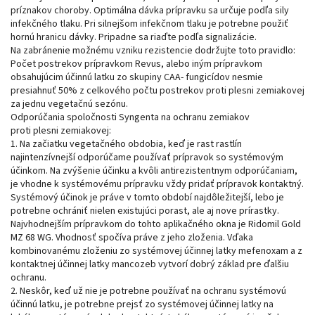
príznakov choroby. Optimálna dávka prípravku sa určuje podľa sily
infekčného tlaku. Pri silnejšom infekčnom tlaku je potrebne použiť
hornú hranicu dávky. Pripadne sa riaďte podľa signalizácie.
Na zabránenie možnému vzniku rezistencie dodržujte toto pravidlo:
Počet postrekov prípravkom Revus, alebo iným prípravkom
obsahujúcim účinnú latku zo skupiny CAA- fungicídov nesmie
presiahnuť 50% z celkového počtu postrekov proti plesni zemiakovej
za jednu vegetačnú sezónu.
Odporúčania spoločnosti Syngenta na ochranu zemiakov
proti plesni zemiakovej:
1. Na začiatku vegetačného obdobia, keď je rast rastlín
najintenzívnejší odporúčame používať prípravok so systémovým
účinkom. Na zvýšenie účinku a kvôli antirezistentnym odporúčaniam,
je vhodne k systémovému prípravku vždy pridať prípravok kontaktný.
Systémový účinok je práve v tomto období najdôležitejší, lebo je
potrebne ochrániť nielen existujúci porast, ale aj nove prírastky.
Najvhodnejším prípravkom do tohto aplikačného okna je Ridomil Gold
MZ 68 WG. Vhodnosť spočíva práve z jeho zloženia. Vďaka
kombinovanému zloženiu zo systémovej účinnej latky mefenoxam a z
kontaktnej účinnej latky mancozeb vytvorí dobrý základ pre ďalšiu
ochranu.
2. Neskôr, keď už nie je potrebne používať na ochranu systémovú
účinnú latku, je potrebne prejsť zo systémovej účinnej latky na