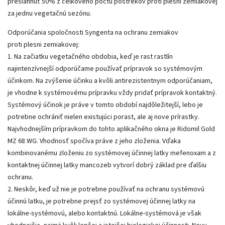
presiahnuť 50% z celkového počtu postrekov proti plesni zemiakovej
za jednu vegetačnú sezónu.
Odporúčania spoločnosti Syngenta na ochranu zemiakov
proti plesni zemiakovej:
1. Na začiatku vegetačného obdobia, keď je rast rastlín
najintenzívnejší odporúčame používať prípravok so systémovým
účinkom. Na zvýšenie účinku a kvôli antirezistentnym odporúčaniam,
je vhodne k systémovému prípravku vždy pridať prípravok kontaktný.
Systémový účinok je práve v tomto období najdôležitejší, lebo je
potrebne ochrániť nielen existujúci porast, ale aj nove prírastky.
Najvhodnejším prípravkom do tohto aplikačného okna je Ridomil Gold
MZ 68 WG. Vhodnosť spočíva práve z jeho zloženia. Vďaka
kombinovanému zloženiu zo systémovej účinnej latky mefenoxam a z
kontaktnej účinnej latky mancozeb vytvorí dobrý základ pre ďalšiu
ochranu.
2. Neskôr, keď už nie je potrebne používať na ochranu systémovú
účinnú latku, je potrebne prejsť zo systémovej účinnej latky na
lokálne-systémovú, alebo kontaktnú. Lokálne-systémová je však