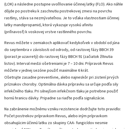
(LOK) a následne postupne uvoľňovanie účinnej latky (FLO). Ako náhle
dôjde po postreku k zaschnutiu postrekovej zmesi na povrchu
rastliny, stáva sa nezmývateľnou. Je to vďaka vlastnostiam účinnej
latky mandipropamid, ktorá vykazuje vysokú afinitu
(priľnavosť) k voskovej vrstve rastlinného povrchu.
Revus môžete v zemiakoch aplikovať kedykoľvek v období od júna
do septembra v závislosti od odrody, od rastovej fázy BBCH 39
(porast je uzavretý) do rastovej fázy BBCH 91 (začiatok žltnutia
listov). Interval medzi ošetreniami je 7 – 10 dni. Prípravok Revus
môžete v jednej sezóne použiť maximálne 6 krát.
Ošetrujte zasadne preventívne, alebo najneskôr pri zistení prvých
príznakov choroby. Optimálna dávka prípravku sa určuje podľa sily
infekčného tlaku. Pri silnejšom infekčnom tlaku je potrebne použiť
hornú hranicu dávky. Pripadne sa riaďte podľa signalizácie.
Na zabránenie možnému vzniku rezistencie dodržujte toto pravidlo:
Počet postrekov prípravkom Revus, alebo iným prípravkom
obsahujúcim účinnú latku zo skupiny CAA- fungicídov nesmie