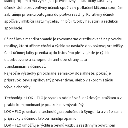
Mandipropamid ma vynikajúci preventívny a čiastočný kuratívny
účinok. Jeho preventívny účinok spočíva v potlačení klíčenia spor, čim
zabraňuje prieniku patogena do pletiva rastliny. Kuratívny účinok
spočíva v inhibícii rastu mycelia, inhibícii tvorby haustorii a redukcii
sporulacie.
Účinná latka mandipropamid je rovnomerne distribuovaná na povrchu
rastliny, ktorú účinne chráni a rýchlo sa naviaže do voskovej vrstvičky.
Časť účinnej latky preniká aj do listového pletiva, kde je rýchlo
distribuovane a schopne chrániť obe strany listu –
translaminárna účinnosť.
Najlepšie výsledky pri ochrane zemiakov dosiahnete, pokiaľ je
prípravok Revus aplikovaný preventívne, alebo v skorom štádiu
vývoja choroby.
Technológia LOK + FLO je vysoko odolná voči dažďovým zrážkam a v
praktickom ponímaní je postrek nezmývateľný.
LOK + FLO je unikátna technológia spoločnosti Syngenta a viaže sa na
prípravky s účinnou latkou mandipropamid.
LOK + FLO umožňuje rýchlu a pevnú väzbu s rastlinným povrchom