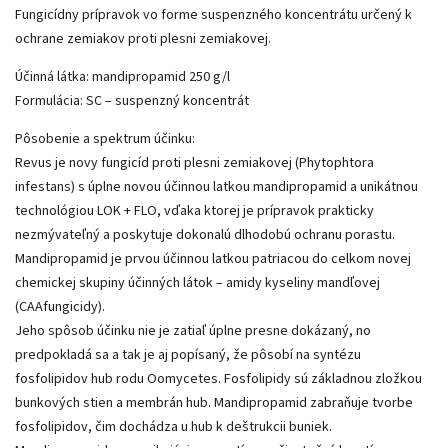
Fungicídny prípravok vo forme suspenzného koncentrátu určený k
ochrane zemiakov proti plesni zemiakovej.
Účinná látka: mandipropamid 250 g/l
Formulácia: SC – suspenzný koncentrát
Pôsobenie a spektrum účinku:
Revus je novy fungicíd proti plesni zemiakovej (Phytophtora
infestans) s úplne novou účinnou latkou mandipropamid a unikátnou
technológiou LOK + FLO, vďaka ktorej je prípravok prakticky
nezmývateľný a poskytuje dokonalú dlhodobú ochranu porastu.
Mandipropamid je prvou účinnou latkou patriacou do celkom novej
chemickej skupiny účinných látok – amidy kyseliny mandľovej
(CAAfungicidy).
Jeho spôsob účinku nie je zatiaľ úplne presne dokázaný, no
predpokladá sa a tak je aj popísaný, že pôsobí na syntézu
fosfolipidov hub rodu Oomycetes. Fosfolipidy sú základnou zložkou
bunkových stien a membrán hub. Mandipropamid zabraňuje tvorbe
fosfolipidov, čim dochádza u hub k deštrukcii buniek.