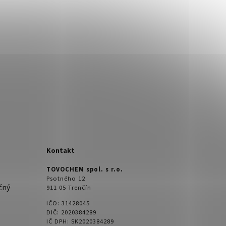
Kontakt
TOVOCHEM spol. s r.o.
Psotného 12
čný
911 05 Trenčín
IČO: 31428045
DIČ: 2020384289
IČ DPH: SK2020384289