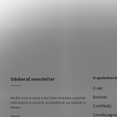
O spoločnost
Odoberať newsletter
O nás
Kontakt
Vložte svoj e-mail a my Vám budeme zasielať
informácie o nových produktoch na našom e-
Certifikáty
shope.
Cenníky agro
Email