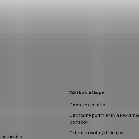
i
Všetko o nákupe
Doprava a platba
Obchodné podmienky a Reklama
poriadok
Ochrana osobných údajov
chemikálie