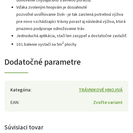
obnovenie chýbajúceho trávneho porastu.
Vďaka zvoleným hnojivám je dosiahnuté
pozvoľné uvoľňovanie živín - je tak zaistená potrebná výživa
pre novo vzchádzajúci trávny porast aj následná výživa, ktorá
priaznivo podporuje odnožovanie tráv.
Jednoduchá aplikácia, stačí len zasypať a dostatočne zavlažiť.
2
10 L balenie vystačí na 5m
plochy
Dodatočné parametre
Kategória
:
TRÁVNIKOVÉ HNOJIVÁ
EAN
:
Zvoľte variant
Súvisiaci tovar