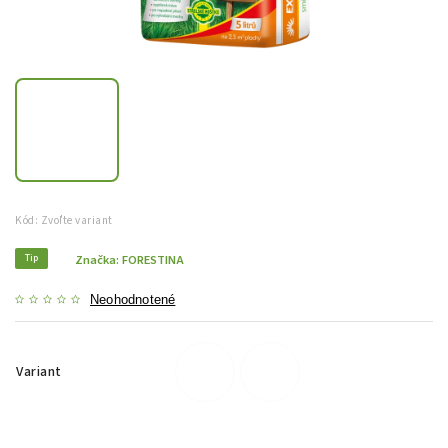
Kód:
Zvoľte variant
Tip
Značka:
FORESTINA
Neohodnotené
Variant