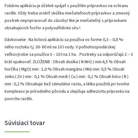
Foliárnu aplikáciu je účelné spájať s použitím prípravkov na ochranu
rastlín. Vždy treba urobiť skúšku miešateľnosti prípravkov a zmesný
postrek nepripravovať do zásoby! Nie je miešateľný s prípravkami
obsahujúcich fosfor a polysulfidickú síru !
Dávkovanie : Na listovú aplikáciu sa používa vo forme 0,3 – 0,8 %-
ného roztoku t.j. 30- 80 ml na 10 l vody. V poľnohospodárskej
veľkovýrobe sa používa 3 – 10 l na 1 ha. . Postreky sa odporúčajú 2 – 3
krát opakovať. ZLOŽENIE : Obsah dusíka ( N-NH2 ) min:4,5 % Obsah
horčíka ( MgO) min : 1,0 % Obsah mangánu ( Mn) min: 0,5 % Obsah
zinku ( Zn ) min : 0,1 % Obsah medi ( Cu ) min : 0,1 % Obsah bóru ( B )
min : 0,2 % Obsahuje tiež stimulátor rastu, a látka použitá pri tvorbe
komplexov je prírodného pôvodu a zlepšuje adhezivitu prípravku na
povrchu rastlín.
Súvisiaci tovar