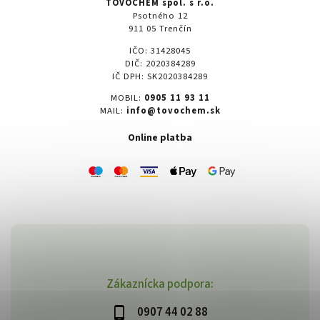
TOVOCHEM spol. s r.o.
Psotného 12
911 05 Trenčín
IČO: 31428045
DIČ: 2020384289
IČ DPH: SK2020384289
MOBIL:
0905 11 93 11
MAIL:
info@tovochem.sk
Online platba
Zákaznícka podpora:
0907 44 02 88