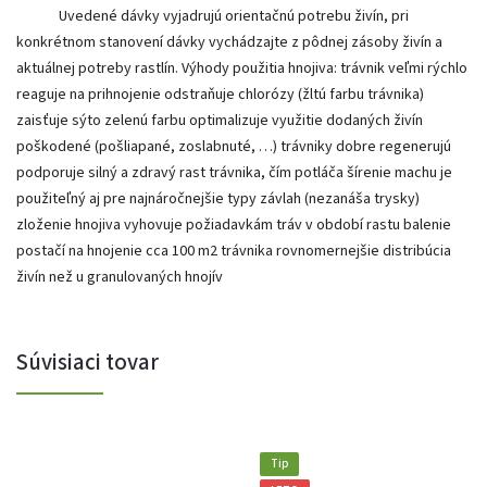
Uvedené dávky vyjadrujú orientačnú potrebu živín, pri
konkrétnom stanovení dávky vychádzajte z pôdnej zásoby živín a
aktuálnej potreby rastlín. Výhody použitia hnojiva: trávnik veľmi rýchlo
reaguje na prihnojenie odstraňuje chlorózy (žltú farbu trávnika)
zaisťuje sýto zelenú farbu optimalizuje využitie dodaných živín
poškodené (pošliapané, zoslabnuté, …) trávniky dobre regenerujú
podporuje silný a zdravý rast trávnika, čím potláča šírenie machu je
použiteľný aj pre najnáročnejšie typy závlah (nezanáša trysky)
zloženie hnojiva vyhovuje požiadavkám tráv v období rastu balenie
postačí na hnojenie cca 100 m2 trávnika rovnomernejšie distribúcia
živín než u granulovaných hnojív
Súvisiaci tovar
Tip