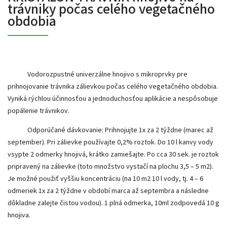
trávniky počas celého vegetačného
obdobia
Vodorozpustné univerzálne hnojivo s mikroprvky pre
prihnojovanie trávnika zálievkou počas celého vegetačného obdobia.
Vyniká rýchlou účinnosťou a jednoduchosťou aplikácie a nespôsobuje
popálenie trávnikov.
Odporúčané dávkovanie: Prihnojujte 1x za 2 týždne (marec až
september). Pri zálievke používajte 0,2% roztok. Do 10 l kanvy vody
vsypte 2 odmerky hnojivá, krátko zamiešajte. Po cca 30 sek. je roztok
pripravený na zálievke (toto množstvo vystačí na plochu 3,5 – 5 m2).
Je možné použiť vyššiu koncentráciu (na 10 m2 10 l vody, tj. 4 – 6
odmeriek 1x za 2 týždne v období marca až septembra a následne
dôkladne zalejte čistou vodou). 1 plná odmerka, 10ml zodpovedá 10 g
hnojiva.