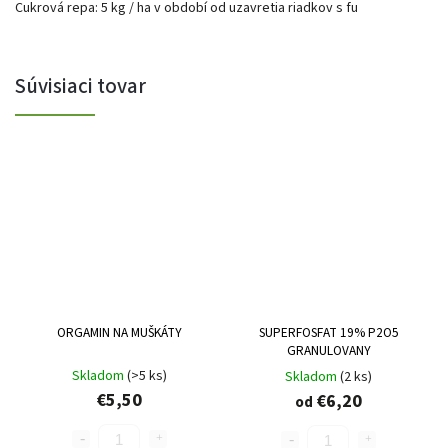
Cukrová repa: 5 kg / ha v období od uzavretia riadkov s fu
Súvisiaci tovar
ORGAMIN NA MUŠKÁTY
SUPERFOSFAT 19% P2O5
GRANULOVANY
Skladom
(>5 ks)
Skladom
(2 ks)
€5,50
€6,20
od