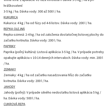
hráškovatení
3-5 kg ​​/ ha. Dávka vody: 300 až 500 l / ha.
KUKURICA
Kukurica: 4 kg / ha od fázy od 4-6 listov. Dávka vody: 200 l / ha.
REPKA OLEJNÁ
Repka ozimná: 2-4 kg / ha od založenia dostatočnej listovej plochy do
začiatku kvitnutia. Dávka vody: 200 l / ha.
PAPRIKY
Paprika (poľný kultúra): Listová aplikácia 3-5 kg ​​/ ha. V prípade potreby
opakujte aplikáciu v 10-14 denných intervaloch. Dávka vody: min. 200 l
/ ha.
ZEMIAKY
Zemiaky: 4 kg / ha od začiatku nasadzovania hľúz do začiatku
kvitnutia. Dávka vody: 200 l / ha.
JAHODY
Jahody (poľný): V prípade silného nedostatku listová aplikácia 5 kg /
ha. Dávka vody: 500 l / ha.
CUKROVÁ REPA