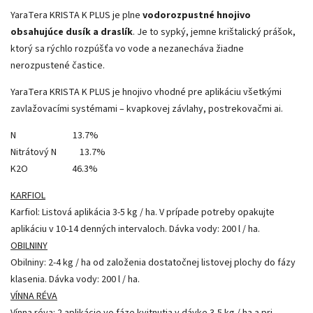
YaraTera KRISTA K PLUS je plne
vodorozpustné hnojivo
obsahujúce dusík a draslík
. Je to sypký, jemne krištalický prášok,
ktorý sa rýchlo rozpúšťa vo vode a nezanecháva žiadne
nerozpustené častice.
YaraTera KRISTA K PLUS je hnojivo vhodné pre aplikáciu všetkými
zavlažovacími systémami – kvapkovej závlahy, postrekovačmi ai.
N 13.7%
Nitrátový N 13.7%
K2O 46.3%
KARFIOL
Karfiol: Listová aplikácia 3-5 kg ​​/ ha. V prípade potreby opakujte
aplikáciu v 10-14 denných intervaloch. Dávka vody: 200 l / ha.
OBILNINY
Obilniny: 2-4 kg / ha od založenia dostatočnej listovej plochy do fázy
klasenia. Dávka vody: 200 l / ha.
VÍNNA RÉVA
Vínna réva: 2 aplikácie vo fáze kvitnutia v dávke 3-5 kg ​​/ ha a pri