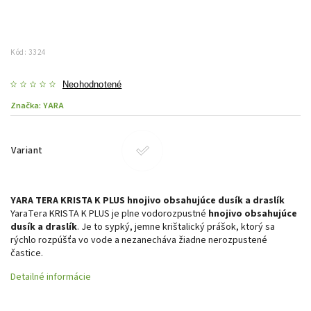
Kód:
3324
Neohodnotené
Značka:
YARA
Variant
YARA TERA KRISTA K PLUS hnojivo obsahujúce dusík a draslík
YaraTera KRISTA K PLUS je plne vodorozpustné
hnojivo obsahujúce
dusík a draslík
. Je to sypký, jemne krištalický prášok, ktorý sa
rýchlo rozpúšťa vo vode a nezanecháva žiadne nerozpustené
častice.
Detailné informácie