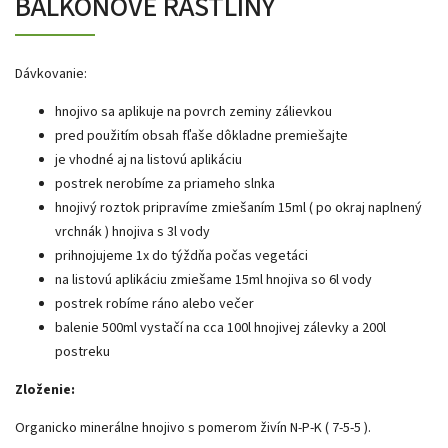
BALKÓNOVÉ RASTLINY
Dávkovanie:
hnojivo sa aplikuje na povrch zeminy zálievkou
pred použitím obsah fľaše dôkladne premiešajte
je vhodné aj na listovú aplikáciu
postrek nerobíme za priameho slnka
hnojivý roztok pripravíme zmiešaním 15ml ( po okraj naplnený
vrchnák ) hnojiva s 3l vody
prihnojujeme 1x do týždňa počas vegetáci
na listovú aplikáciu zmiešame 15ml hnojiva so 6l vody
postrek robíme ráno alebo večer
balenie 500ml vystačí na cca 100l hnojivej zálevky a 200l
postreku
Zloženie:
Organicko minerálne hnojivo s pomerom živín N-P-K ( 7-5-5 ).