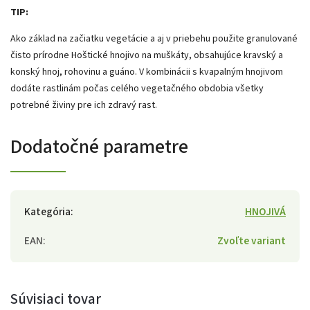
TIP:
Ako základ na začiatku vegetácie a aj v priebehu použite granulované
čisto prírodne Hoštické hnojivo na muškáty, obsahujúce kravský a
konský hnoj, rohovinu a guáno. V kombinácii s kvapalným hnojivom
dodáte rastlinám počas celého vegetačného obdobia všetky
potrebné živiny pre ich zdravý rast.
Dodatočné parametre
Kategória
:
HNOJIVÁ
EAN
:
Zvoľte variant
Súvisiaci tovar