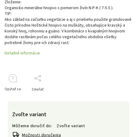
Zloženie:
Organicko minerálne hnojivo s pomerom živín N-P-K ( 7-5-5 ).
TIP:
Ako základ na začiatku vegetácie a aj v priebehu použite granulované
čisto prírodne Hoštické hnojivo na muškáty, obsahujúce kravský a
konský hnoj, rohovinu a guáno. V kombinácii s kvapalným hnojivom
dodáte rastlinám počas celého vegetačného obdobia všetky
potrebné živiny pre ich zdravý rast.
Detailné informácie
Opýtať sa
Zdieľať
Zvoľte variant
Môžeme doručiť do:
Zvoľte variant
Možnosti doručenia