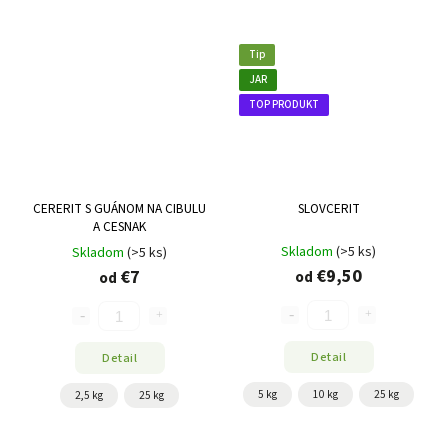
Tip
JAR
TOP PRODUKT
CERERIT S GUÁNOM NA CIBULU
SLOVCERIT
A CESNAK
Skladom
(>5 ks)
Skladom
(>5 ks)
€9,50
€7
od
od
Detail
Detail
5 kg
10 kg
25 kg
2,5 kg
25 kg