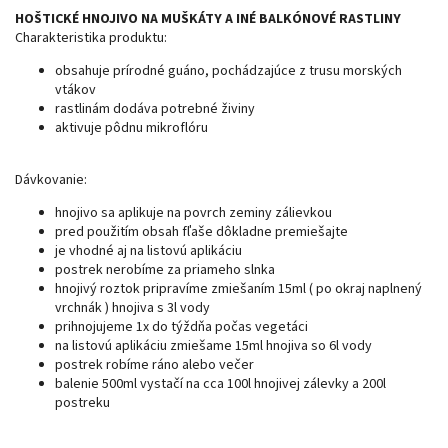
HOŠTICKÉ HNOJIVO NA MUŠKÁTY A INÉ BALKÓNOVÉ RASTLINY
Charakteristika produktu:
obsahuje prírodné guáno, pochádzajúce z trusu morských
vtákov
rastlinám dodáva potrebné živiny
aktivuje pôdnu mikroflóru
Dávkovanie:
hnojivo sa aplikuje na povrch zeminy zálievkou
pred použitím obsah fľaše dôkladne premiešajte
je vhodné aj na listovú aplikáciu
postrek nerobíme za priameho slnka
hnojivý roztok pripravíme zmiešaním 15ml ( po okraj naplnený
vrchnák ) hnojiva s 3l vody
prihnojujeme 1x do týždňa počas vegetáci
na listovú aplikáciu zmiešame 15ml hnojiva so 6l vody
postrek robíme ráno alebo večer
balenie 500ml vystačí na cca 100l hnojivej zálevky a 200l
postreku