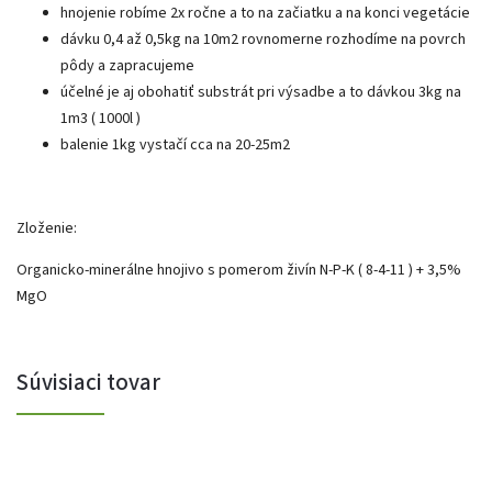
hnojenie robíme 2x ročne a to na začiatku a na konci vegetácie
dávku 0,4 až 0,5kg na 10m2 rovnomerne rozhodíme na povrch
pôdy a zapracujeme
účelné je aj obohatiť substrát pri výsadbe a to dávkou 3kg na
1m3 ( 1000l )
balenie 1kg vystačí cca na 20-25m2
Zloženie:
Organicko-minerálne hnojivo s pomerom živín N-P-K ( 8-4-11 ) + 3,5%
MgO
Súvisiaci tovar