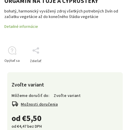
ORGAMIN NA TUJE A CYPRUŠTEKY
bohatý, harmonický vyvážený zdroj všetkých potrebných živín od
začiatku vegetácie až do konečného štádia vegetácie
Detailné informácie
Opýtať sa
Zdieľať
Zvoľte variant
Môžeme doručiť do:
Zvoľte variant
Možnosti doručenia
od
€5,50
od
€4,47
bez DPH