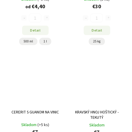
€4,40
€30
od
Detail
Detail
500 ml
1 l
25 kg
CERERIT S GUANOM NA VINIC
KRAVSKÝ HNOJ HOŠTICKÝ -
TEKUTÝ
Skladom
(>5 ks)
Skladom
€7