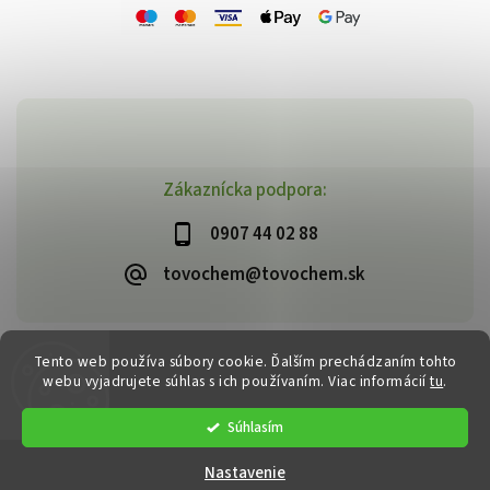
Zákaznícka podpora:
0907 44 02 88
tovochem@tovochem.sk
Tento web používa súbory cookie. Ďalším prechádzaním tohto
Copyright 2026
TOVOCHEM.sk
. Všetky práva vyhradené.
webu vyjadrujete súhlas s ich používaním. Viac informácií
tu
.
Vytvořil
Shoptet
| Design
Shoptak.cz
Súhlasím
Nastavenie