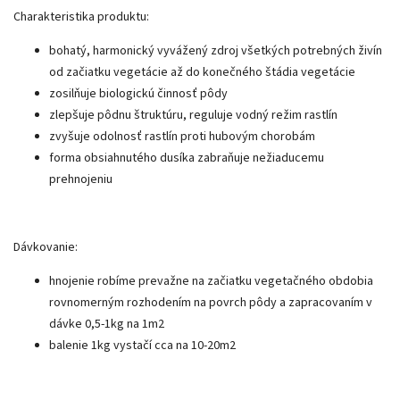
Charakteristika produktu:
bohatý, harmonický vyvážený zdroj všetkých potrebných živín
od začiatku vegetácie až do konečného štádia vegetácie
zosilňuje biologickú činnosť pôdy
zlepšuje pôdnu štruktúru, reguluje vodný režim rastlín
zvyšuje odolnosť rastlín proti hubovým chorobám
forma obsiahnutého dusíka zabraňuje nežiaducemu
prehnojeniu
Dávkovanie:
hnojenie robíme prevažne na začiatku vegetačného obdobia
rovnomerným rozhodením na povrch pôdy a zapracovaním v
dávke 0,5-1kg na 1m2
balenie 1kg vystačí cca na 10-20m2