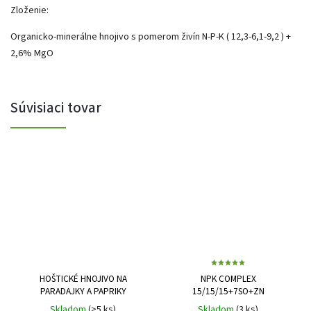
Zloženie:
Organicko-minerálne hnojivo s pomerom živín N-P-K ( 12,3-6,1-9,2 ) +
2,6% MgO
Súvisiaci tovar
HOŠTICKÉ HNOJIVO NA
NPK COMPLEX
PARADAJKY A PAPRIKY
15/15/15+7SO+ZN
Skladom
(>5 ks)
Skladom
(3 ks)