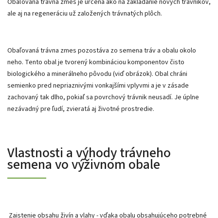
Obaľovaná trávna zmes je určená ako na zakladanie nových trávnikov,
ale aj na regeneráciu už založených trávnatých plôch.
Obaľovaná trávna zmes pozostáva zo semena tráv a obalu okolo
neho. Tento obal je tvorený kombináciou komponentov čisto
biologického a minerálneho pôvodu (viď obrázok). Obal chráni
semienko pred nepriaznivými vonkajšími vplyvmi a je v zásade
zachovaný tak dlho, pokiaľ sa povrchový trávnik neusadí. Je úplne
nezávadný pre ľudí, zvieratá aj životné prostredie.
Vlastnosti a výhody trávneho
semena vo výživnom obale
Zaistenie obsahu živín a vlahy - vďaka obalu obsahujúceho potrebné