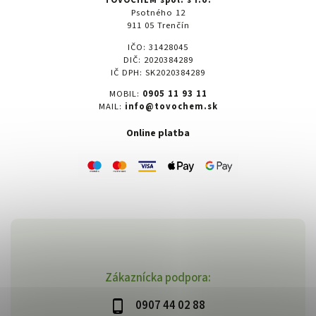
TOVOCHEM spol. s r.o.
Psotného 12
911 05 Trenčín
IČO: 31428045
DIČ: 2020384289
IČ DPH: SK2020384289
MOBIL:
0905 11 93 11
MAIL:
info@tovochem.sk
Online platba
Zákaznícka podpora:
0907 44 02 88