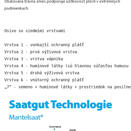
Obaľovaná trávna zmes podporuje úžitkovosť plôch v extrémnych
podmienkach
Osivo so siedmimi vrstvami

Vrstva 1 - vonkajší ochranný plášť

Vrstva 2 - prvá výživová vrstva

Vrstva 3 - vrstva vápnika

Vrstva 4 - humínové látky (sú hlavnou súčasťou humusu v
Vrstva 5 - druhá výživová vrstva

Vrstva 6 - vnútorný ochranný plášť

„7“ - semeno + humínové látky + prostriedok na posilne