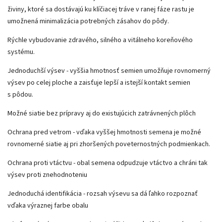
živiny, ktoré sa dostávajú ku klíčiacej tráve v ranej fáze rastu je
umožnená minimalizácia potrebných zásahov do pôdy.
Rýchle vybudovanie zdravého, silného a vitálneho koreňového
systému.
Jednoduchší výsev - vyššia hmotnosť semien umožňuje rovnomerný
výsev po celej ploche a zaisťuje lepší a istejší kontakt semien
s pôdou.
Možné siatie bez prípravy aj do existujúcich zatrávnených plôch
Ochrana pred vetrom - vďaka vyššej hmotnosti semena je možné
rovnomerné siatie aj pri zhoršených poveternostných podmienkach.
Ochrana proti vtáctvu - obal semena odpudzuje vtáctvo a chráni tak
výsev proti znehodnoteniu
Jednoduchá identifikácia - rozsah výsevu sa dá ľahko rozpoznať
vďaka výraznej farbe obalu