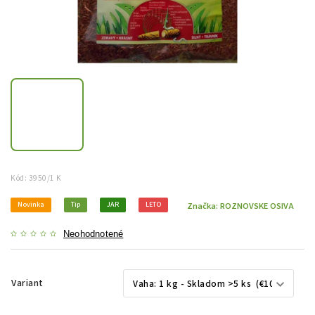
Kód:
3950/1 K
Novinka
Tip
JAR
LETO
Značka:
ROZNOVSKE OSIVA
Neohodnotené
Variant