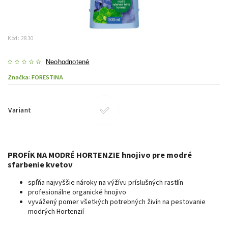
Kód:
2830
Neohodnotené
Značka:
FORESTINA
Variant
PROFÍK NA MODRÉ HORTENZIE hnojivo pre modré
sfarbenie kvetov
spľňa najvyššie nároky na výžívu príslušných rastlín
profesionálne organické hnojivo
vyvážený pomer všetkých potrebných živín na pestovanie
modrých Hortenzií