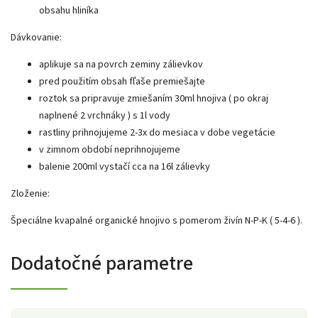
obsahu hliníka
Dávkovanie:
aplikuje sa na povrch zeminy zálievkov
pred použitím obsah fľaše premiešajte
roztok sa pripravuje zmiešaním 30ml hnojiva ( po okraj
naplnené 2 vrchnáky ) s 1l vody
rastliny prihnojujeme 2-3x do mesiaca v dobe vegetácie
v zimnom období neprihnojujeme
balenie 200ml vystačí cca na 16l zálievky
Zloženie:
Špeciálne kvapalné organické hnojivo s pomerom živín N-P-K ( 5-4-6 ).
Dodatočné parametre