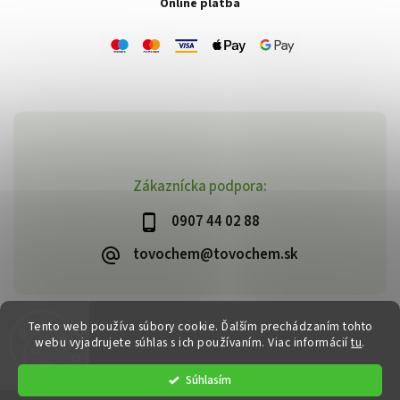
Online platba
Zákaznícka podpora:
0907 44 02 88
tovochem@tovochem.sk
Tento web používa súbory cookie. Ďalším prechádzaním tohto
Copyright 2026
TOVOCHEM.sk
. Všetky práva vyhradené.
webu vyjadrujete súhlas s ich používaním. Viac informácií
tu
.
Vytvořil
Shoptet
| Design
Shoptak.cz
Súhlasím