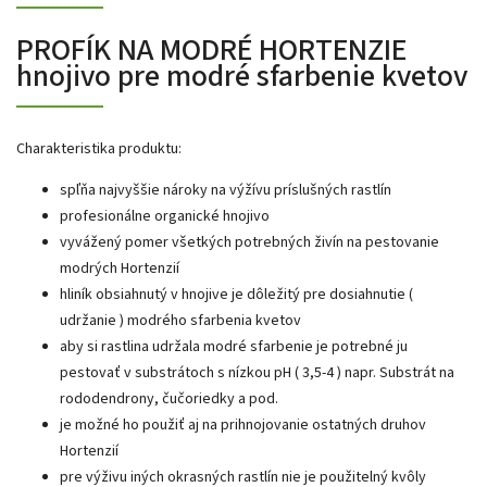
PROFÍK NA MODRÉ HORTENZIE
hnojivo pre modré sfarbenie kvetov
Charakteristika produktu:
spľňa najvyššie nároky na výžívu príslušných rastlín
profesionálne organické hnojivo
vyvážený pomer všetkých potrebných živín na pestovanie
modrých Hortenzií
hliník obsiahnutý v hnojive je dôležitý pre dosiahnutie (
udržanie ) modrého sfarbenia kvetov
aby si rastlina udržala modré sfarbenie je potrebné ju
pestovať v substrátoch s nízkou pH ( 3,5-4 ) napr. Substrát na
rododendrony, čučoriedky a pod.
je možné ho použiť aj na prihnojovanie ostatných druhov
Hortenzií
pre výživu iných okrasných rastlín nie je použitelný kvôly