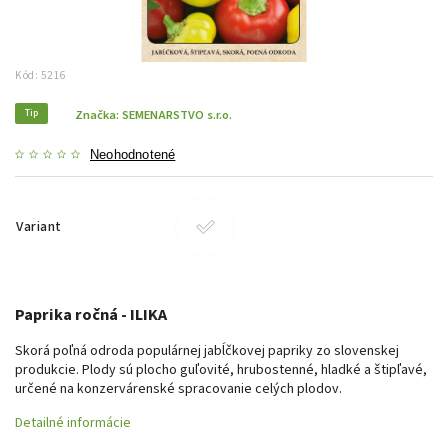
Kód:
5216
Tip
Značka:
SEMENARSTVO s.r.o.
Neohodnotené
Variant
Paprika ročná - ILIKA
Skorá poľná odroda populárnej jabĺčkovej papriky zo slovenskej
produkcie. Plody sú plocho guľovité, hrubostenné, hladké a štipľavé,
určené na konzervárenské spracovanie celých plodov.
Detailné informácie