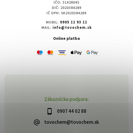
IČO: 31428045
DIČ: 2020384289
IČ DPH: SK2020384289
MOBIL:
0905 11 93 11
MAIL:
info@tovochem.sk
Online platba
Zákaznícka podpora:
0907 44 02 88
tovochem@tovochem.sk