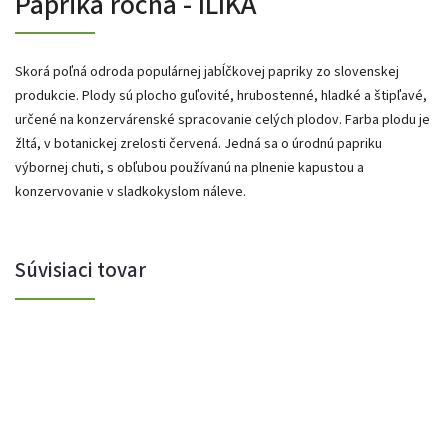
Paprika ročná - ILIKA
Skorá poľná odroda populárnej jabĺčkovej papriky zo slovenskej
produkcie. Plody sú plocho guľovité, hrubostenné, hladké a štipľavé,
určené na konzervárenské spracovanie celých plodov. Farba plodu je
žltá, v botanickej zrelosti červená. Jedná sa o úrodnú papriku
výbornej chuti, s obľubou používanú na plnenie kapustou a
konzervovanie v sladkokyslom náleve.
Súvisiaci tovar