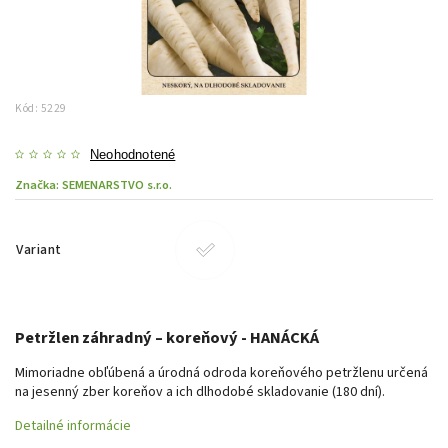
Kód:
5229
Neohodnotené
Značka:
SEMENARSTVO s.r.o.
Variant
Petržlen záhradný – koreňový - HANÁCKÁ
Mimoriadne obľúbená a úrodná odroda koreňového petržlenu určená
na jesenný zber koreňov a ich dlhodobé skladovanie (180 dní).
Detailné informácie