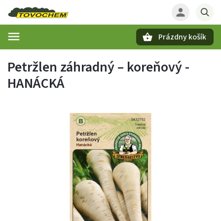
Prázdny košík
Hľadať
Petržlen záhradný – koreňový -
HANÁCKÁ