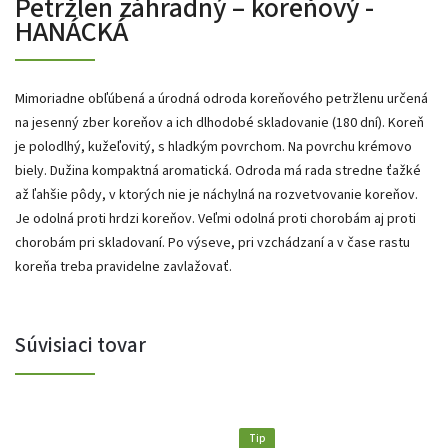
Petržlen záhradný – koreňový -
HANÁCKÁ
Mimoriadne obľúbená a úrodná odroda koreňového petržlenu určená
na jesenný zber koreňov a ich dlhodobé skladovanie (180 dní). Koreň
je polodlhý, kužeľovitý, s hladkým povrchom. Na povrchu krémovo
biely. Dužina kompaktná aromatická. Odroda má rada stredne ťažké
až ľahšie pôdy, v ktorých nie je náchylná na rozvetvovanie koreňov.
Je odolná proti hrdzi koreňov. Veľmi odolná proti chorobám aj proti
chorobám pri skladovaní. Po výseve, pri vzchádzaní a v čase rastu
koreňa treba pravidelne zavlažovať.
Súvisiaci tovar
Tip