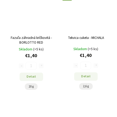
Fazuľa záhradná kríčkovitá -
Tekvica cuketa - MICHALA
BORLOTTO RED
Skladom
(>5 ks)
Skladom
(>5 ks)
€1,40
€1,40
Detail
Detail
2,6 g
20 g