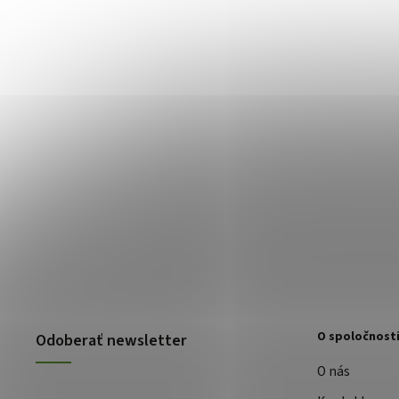
O spoločnost
Odoberať newsletter
O nás