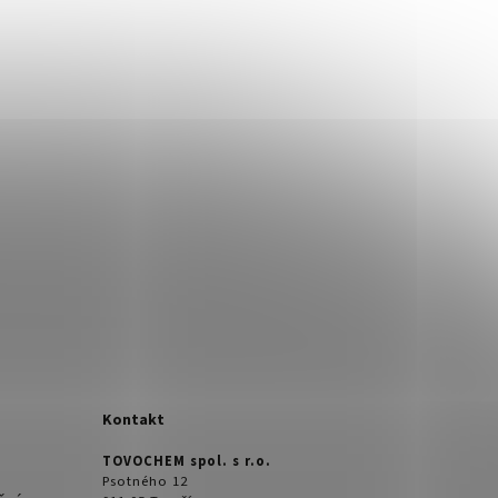
Kontakt
TOVOCHEM spol. s r.o.
Psotného 12