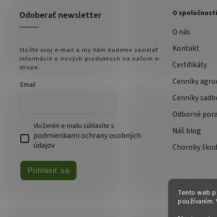
O spoločnost
Odoberať newsletter
O nás
Kontakt
Vložte svoj e-mail a my Vám budeme zasielať
informácie o nových produktoch na našom e-
Certifikáty
shope.
Cenníky agro
Email
Cenníky sadb
Odborné por
Vložením e-mailu súhlasíte s
Náš blog
podmienkami ochrany osobných
údajov
Choroby škod
Prihlásiť sa
Tento web po
používaním. 