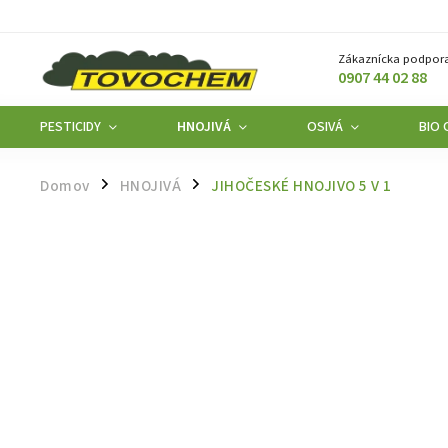
Zákaznícka podpora
0907 44 02 88
PESTICIDY
HNOJIVÁ
OSIVÁ
BIO
Domov
HNOJIVÁ
JIHOČESKÉ HNOJIVO 5 V 1
/
/