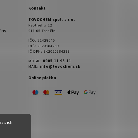
Kontakt
TOVOCHEM spol. s r.o.
Psotného 12
čný
911 05 Trenčín
IČO: 31428045
DIČ: 2020384289
IČ DPH: SK2020384289
MOBIL:
0905 11 93 11
MAIL:
info@tovochem.sk
Online platba
s s ich