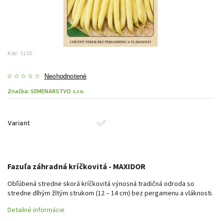
Kód:
5100
Neohodnotené
Značka:
SEMENARSTVO s.r.o.
Variant
Fazuľa záhradná kríčkovitá - MAXIDOR
Obľúbená stredne skorá kríčkovitá výnosná tradičná odroda so
stredne dlhým žltým strukom (12 – 14 cm) bez pergamenu a vláknosti.
Detailné informácie