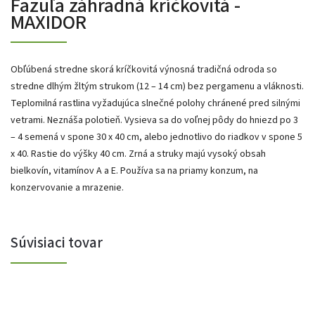
Fazuľa záhradná kríčkovitá -
MAXIDOR
Obľúbená stredne skorá kríčkovitá výnosná tradičná odroda so
stredne dlhým žltým strukom (12 – 14 cm) bez pergamenu a vláknosti.
Teplomilná rastlina vyžadujúca slnečné polohy chránené pred silnými
vetrami. Neznáša polotieň. Vysieva sa do voľnej pôdy do hniezd po 3
– 4 semená v spone 30 x 40 cm, alebo jednotlivo do riadkov v spone 5
x 40. Rastie do výšky 40 cm. Zrná a struky majú vysoký obsah
bielkovín, vitamínov A a E. Používa sa na priamy konzum, na
konzervovanie a mrazenie.
Súvisiaci tovar