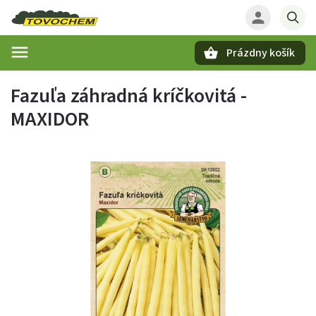
Prázdny košík
Hľadať
Fazuľa záhradná kríčkovitá -
MAXIDOR