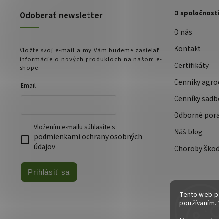
O spoločnost
Odoberať newsletter
O nás
Kontakt
Vložte svoj e-mail a my Vám budeme zasielať
informácie o nových produktoch na našom e-
Certifikáty
shope.
Cenníky agro
Email
Cenníky sadb
Odborné por
Vložením e-mailu súhlasíte s
Náš blog
podmienkami ochrany osobných
údajov
Choroby škod
Prihlásiť sa
Tento web po
používaním. 