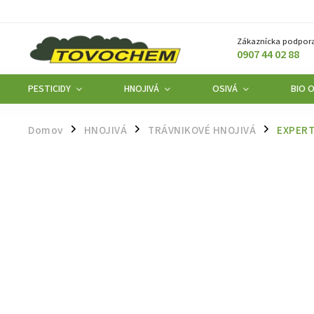
Zákaznícka podpora
0907 44 02 88
PESTICIDY
HNOJIVÁ
OSIVÁ
BIO 
Domov
HNOJIVÁ
TRÁVNIKOVÉ HNOJIVÁ
EXPERT
/
/
/