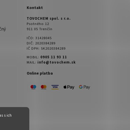
Kontakt
TOVOCHEM spol. s r.o.
Psotného 12
čný
911 05 Trenčín
IČO: 31428045
DIČ: 2020384289
IČ DPH: SK2020384289
MOBIL:
0905 11 93 11
MAIL:
info@tovochem.sk
Online platba
s s ich