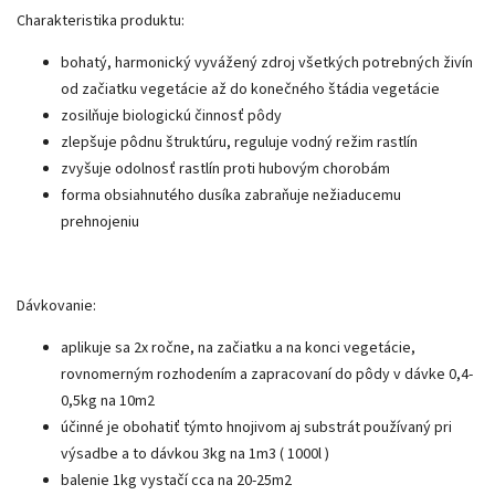
Charakteristika produktu:
bohatý, harmonický vyvážený zdroj všetkých potrebných živín
od začiatku vegetácie až do konečného štádia vegetácie
zosilňuje biologickú činnosť pôdy
zlepšuje pôdnu štruktúru, reguluje vodný režim rastlín
zvyšuje odolnosť rastlín proti hubovým chorobám
forma obsiahnutého dusíka zabraňuje nežiaducemu
prehnojeniu
Dávkovanie:
aplikuje sa 2x ročne, na začiatku a na konci vegetácie,
rovnomerným rozhodením a zapracovaní do pôdy v dávke 0,4-
0,5kg na 10m2
účinné je obohatiť týmto hnojivom aj substrát používaný pri
výsadbe a to dávkou 3kg na 1m3 ( 1000l )
balenie 1kg vystačí cca na 20-25m2