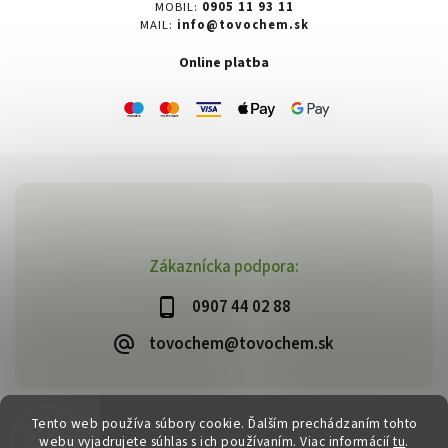
MOBIL:
0905 11 93 11
MAIL:
info@tovochem.sk
Online platba
Zákaznícka podpora:
0907 44 02 88
tovochem@tovochem.sk
Tento web používa súbory cookie. Ďalším prechádzaním tohto
Copyright 2026
TOVOCHEM.sk
. Všetky práva vyhradené.
webu vyjadrujete súhlas s ich používaním. Viac informácií
tu
.