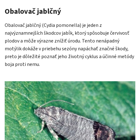
Obalovač jablčný
Obalovač jablčný (Cydia pomonella) je jeden z
najvýznamnejších škodcov jabĺk, ktorý spôsobuje červivosť
plodov a môže výrazne znížiť úrodu. Tento nenápadný
motýlik dokáže v priebehu sezóny napáchať značné škody,
preto je dôležité poznať jeho životný cyklus a účinné metódy
boja proti nemu.