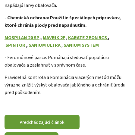
napádajú larvy obalovača.
- Chemická ochrana: Použitie špeciálnych prípravkov,
ktoré chránia plody pred napadnutím.
MOSPILAN 20 SP
,
MAVRIK 2F
,
KARATE ZEON 5CS
,
SPINTOR
,
SANIUM ULTRA
,
SANIUM SYSTEM
- Feromónové pasce: Pomáhajú sledovať populáciu
obalovača a zasiahnuť v správnom čase.
Pravidelná kontrola a kombinácia viacerých metód môžu
výrazne znížiť výskyt obalovača jablčného a ochrániť úrodu
pred poškodením.
Predchádzajúci článok