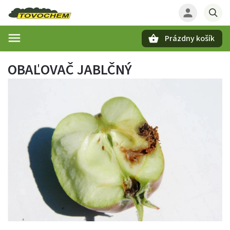
Prázdny košík
Hľadať
OBAĽOVAČ JABLČNÝ