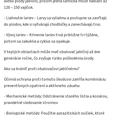
alebo plody jabloní, pričom jedna samička môže naklásť až
120 – 150 vajíčok.
- Liahnutie lariev – Larvy sa vyliahnu a postupne sa zavŕtajú
do plodov, kde si vytvárajú chodbičky a zanechávajú trus.
- Vývoj lariev – Kŕmenie lariev trvá približne tri týždne,
potom sa zakuklia a cyklus sa opakuje.
V teplých oblastiach môže mať obalovač jablčný až dve
generácie ročne, čo zvyšuje riziko poškodenia úrody.
Ako sa brániť proti obalovačovi jablčnému?
Účinná ochrana proti tomuto škodcovi zahŕňa kombináciu
preventívnych opatrení a aktívneho zásahu:
- Mechanické metódy: Odstránenie starého lístia a konárov,
pravidelné sledovanie stromov.
- Biologické metódy: Použitie parazitických osičiek, ktoré