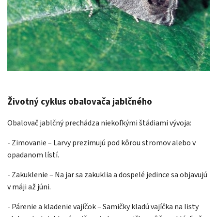
Životný cyklus obalovača jablčného
Obalovač jablčný prechádza niekoľkými štádiami vývoja:
- Zimovanie – Larvy prezimujú pod kôrou stromov alebo v
opadanom lístí.
- Zakuklenie – Na jar sa zakuklia a dospelé jedince sa objavujú
v máji až júni.
- Párenie a kladenie vajíčok – Samičky kladú vajíčka na listy