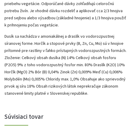
priebehu vegetácie. Odporúčané dávky zohľadňujú celoročnú
potrebu živín. Je vhodné dávku rozdeliť a aplikovať cca 2/3 hnojiva
pred sejbou alebo výsadbou (základné hnojenie) a 1/3 hnojiva použiť
k prihnojeniu počas vegetácie.
Dusík sa nachádza v amoniakálnej a draslík vo vodorozpustnej
síranovej forme. Horčík a stopové prvky (B, Zn, Cu, Mo) sú v hnojive
prítomné pre rastliny v ľahko prístupných vodorozpustných formách.
Zloženie: Celkový obsah dusíka (N) 14% Celkový obsah fosforu
(P2O5) 9% z toho vodorozpustný fosfor min. 80% Draslík (K2O) 10%
Horčík (MgO) 2% Bór (B) 0,04% Zinok (Zn) 0,009% Meď (Cu) 0,006%
Molybdén (Mo) 0,005% Chloridy max. 1,0% Obsahuje ako sprievodný
prvok aj síru 18% Obsah rizikových látok neprekračuje zákonom
stanovené limity platné v Slovenskej republike.
Súvisiaci tovar