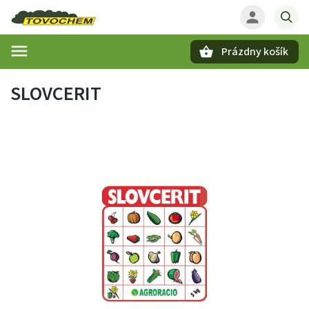
Prázdny košík
Hľadať
SLOVCERIT