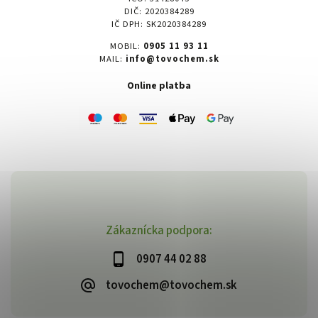
DIČ: 2020384289
IČ DPH: SK2020384289
MOBIL:
0905 11 93 11
MAIL:
info@tovochem.sk
Online platba
Zákaznícka podpora:
0907 44 02 88
tovochem@tovochem.sk