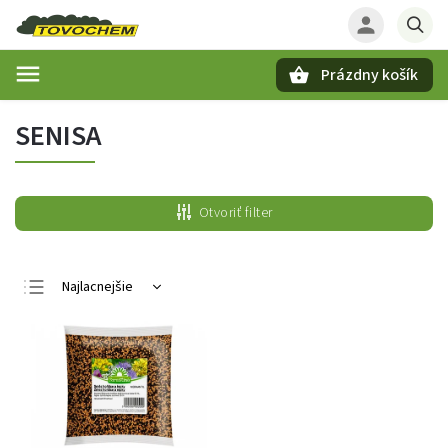
Prázdny košík
Hľadať
SENISA
Otvoriť filter
Najlacnejšie
Najdrahšie
Najpredávanejšie
Abecedne