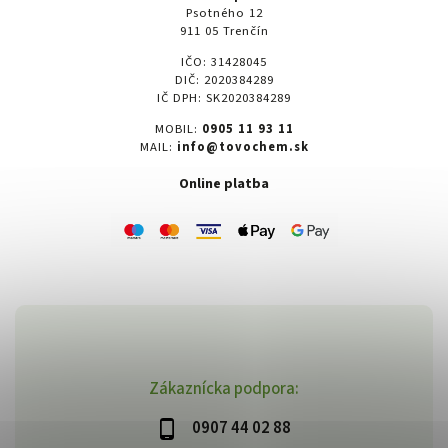
Psotného 12
911 05 Trenčín
IČO: 31428045
DIČ: 2020384289
IČ DPH: SK2020384289
MOBIL:
0905 11 93 11
MAIL:
info@tovochem.sk
Online platba
Zákaznícka podpora:
0907 44 02 88