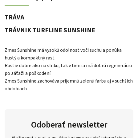
TRÁVA
TRÁVNIK TURFLINE SUNSHINE
Zmes Sunshine má vysokú odolnosť voči suchu a ponúka
hustý a kompaktný rast.
Rastie dobre ako na slnku, tak v tieni a má dobrú regeneráciu
po záťaži a poškodení.
Zmes Sunshine zachováva príjemnú zelenú farbu aj v suchších
obdobiach.
Odoberať newsletter
Vložte svoj e-mail a my Vám budeme zasielať informácie o