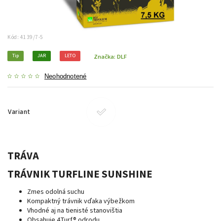
Kód:
4139/7-5
Tip
JAR
LETO
Značka:
DLF
Neohodnotené
Variant
TRÁVA
TRÁVNIK TURFLINE SUNSHINE
Zmes odolná suchu
Kompaktný trávnik vďaka výbežkom
Vhodné aj na tienisté stanovištia
Obsahuje 4Turf® odrodu