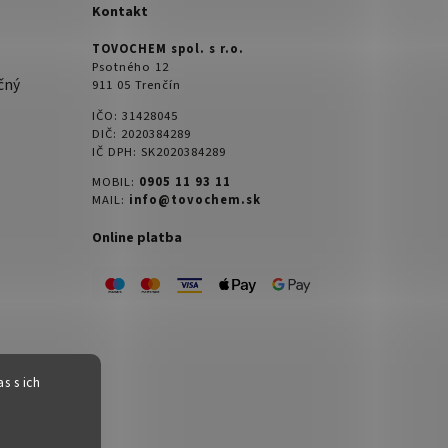
Kontakt
TOVOCHEM spol. s r.o.
Psotného 12
čný
911 05 Trenčín
IČO: 31428045
DIČ: 2020384289
IČ DPH: SK2020384289
MOBIL:
0905 11 93 11
MAIL:
info@tovochem.sk
Online platba
s s ich