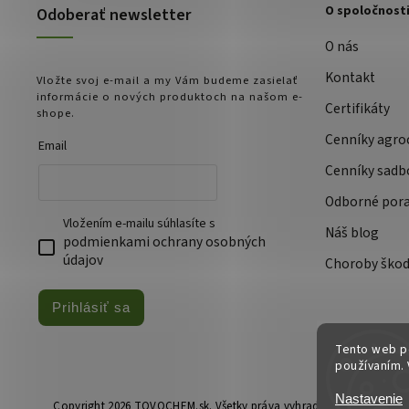
O spoločnost
Odoberať newsletter
O nás
Kontakt
Vložte svoj e-mail a my Vám budeme zasielať
informácie o nových produktoch na našom e-
Certifikáty
shope.
Cenníky agro
Email
Cenníky sadb
Odborné por
Vložením e-mailu súhlasíte s
Náš blog
podmienkami ochrany osobných
údajov
Choroby škod
Prihlásiť sa
Tento web po
používaním. 
Nastavenie
Copyright 2026
TOVOCHEM.sk
. Všetky práva vyhradené.