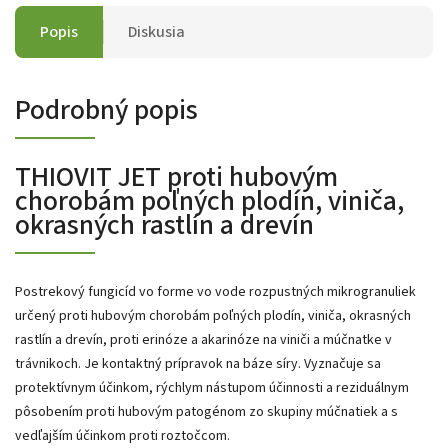
Popis
Diskusia
Podrobný popis
THIOVIT JET proti hubovým
chorobám poľných plodín, viniča,
okrasných rastlín a drevín
Postrekový fungicíd vo forme vo vode rozpustných mikrogranuliek
určený proti hubovým chorobám poľných plodín, viniča, okrasných
rastlín a drevín, proti erinóze a akarinóze na viniči a múčnatke v
trávnikoch. Je kontaktný prípravok na báze síry. Vyznačuje sa
protektívnym účinkom, rýchlym nástupom účinnosti a reziduálnym
pôsobením proti hubovým patogénom zo skupiny múčnatiek a s
vedľajším účinkom proti roztočcom.