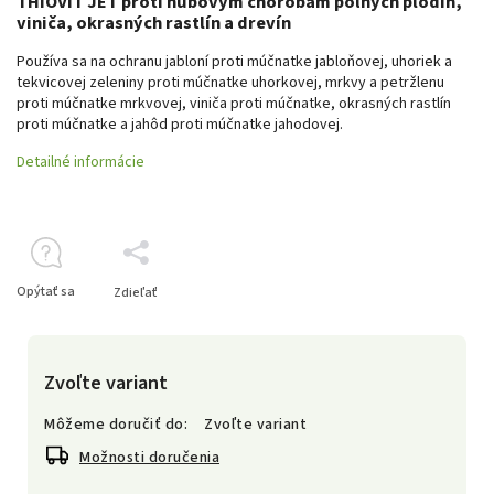
THIOVIT JET proti hubovým chorobám poľných plodín,
viniča, okrasných rastlín a drevín
Používa sa na ochranu jabloní proti múčnatke jabloňovej, uhoriek a
tekvicovej zeleniny proti múčnatke uhorkovej, mrkvy a petržlenu
proti múčnatke mrkvovej, viniča proti múčnatke, okrasných rastlín
proti múčnatke a jahôd proti múčnatke jahodovej.
Detailné informácie
Opýtať sa
Zdieľať
Zvoľte variant
Môžeme doručiť do:
Zvoľte variant
Možnosti doručenia