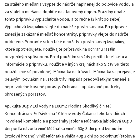
za stáleho miešania vsypte do nádrže naplnenej do polovice vodou a
za stáleho miešania doplňte na stanovený objem. Prázdny obal z
tohto prípravku vypláchnite vodou, a to ručne (3 krát po sebe).
Výplachovú kvapalinu vlejte do nádrže postrekovača. Pri príprave
zmesí je zakázané miešať koncentráty, prípravky vlejte do nádrže
oddelene. Pripravte si len také množstvo postrekovej kvapaliny,
ktoré spotrebujete. Používajte prípravok na ochranu rastlín
bezpečným spôsobom. Pred použitím si vždy prečítajte etiketu a
informácie o prípravku. Použitie v iných krajinách ako SR (v SR tieto
použitia nie sú povolené): Múčnatka na trávach: Múčnatka sa prejavuje
belavými povlakmi na listoch tráv. Napáda predovšetkým tienené a
nepravidelne kosené porasty. Ochrana – opakované postreky
ohrozených porastov.
Aplikujte 30g v 10l vody na 100m2 Plodina Škodlivý činiteľ
Koncentrácia v % Dávka na 10 litrov vody Čakacia lehota v dňoch
Povolené kombinácie a poznámky jablone Múčnatka jabloňová 60g 3
dni podľa návodu vinič Múčnatka viniča 60g 3 dni pred kvitnutím
(stolové hrozno) vinič Múčnatka viniča 40g 3 dni po odkvitnutí (stolové