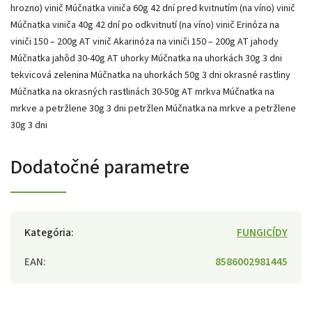
hrozno) vinič Múčnatka viniča 60g 42 dní pred kvitnutím (na víno) vinič
Múčnatka viniča 40g 42 dní po odkvitnutí (na víno) vinič Erinóza na
viniči 150 – 200g AT vinič Akarinóza na viniči 150 – 200g AT jahody
Múčnatka jahôd 30-40g AT uhorky Múčnatka na uhorkách 30g 3 dni
tekvicová zelenina Múčnatka na uhorkách 50g 3 dni okrasné rastliny
Múčnatka na okrasných rastlinách 30-50g AT mrkva Múčnatka na
mrkve a petržlene 30g 3 dni petržlen Múčnatka na mrkve a petržlene
30g 3 dni
Dodatočné parametre
Kategória
:
FUNGICÍDY
EAN
:
8586002981445