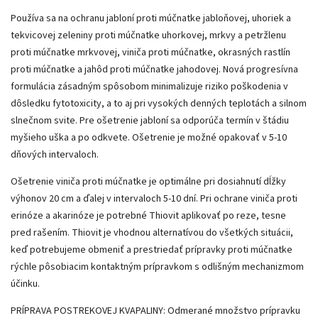
Používa sa na ochranu jabloní proti múčnatke jabloňovej, uhoriek a
tekvicovej zeleniny proti múčnatke uhorkovej, mrkvy a petržlenu
proti múčnatke mrkvovej, viniča proti múčnatke, okrasných rastlín
proti múčnatke a jahôd proti múčnatke jahodovej. Nová progresívna
formulácia zásadným spôsobom minimalizuje riziko poškodenia v
dôsledku fytotoxicity, a to aj pri vysokých denných teplotách a silnom
slnečnom svite. Pre ošetrenie jabloní sa odporúča termín v štádiu
myšieho uška a po odkvete. Ošetrenie je možné opakovať v 5-10
dňových intervaloch.
Ošetrenie viniča proti múčnatke je optimálne pri dosiahnutí dĺžky
výhonov 20 cm a ďalej v intervaloch 5-10 dní. Pri ochrane viniča proti
erinóze a akarinóze je potrebné Thiovit aplikovať po reze, tesne
pred rašením. Thiovit je vhodnou alternatívou do všetkých situácii,
keď potrebujeme obmeniť a prestriedať prípravky proti múčnatke
rýchle pôsobiacim kontaktným prípravkom s odlišným mechanizmom
účinku.
PRÍPRAVA POSTREKOVEJ KVAPALINY: Odmerané množstvo prípravku