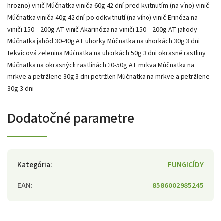
hrozno) vinič Múčnatka viniča 60g 42 dní pred kvitnutím (na víno) vinič
Múčnatka viniča 40g 42 dní po odkvitnutí (na víno) vinič Erinóza na
viniči 150 – 200g AT vinič Akarinóza na viniči 150 – 200g AT jahody
Múčnatka jahôd 30-40g AT uhorky Múčnatka na uhorkách 30g 3 dni
tekvicová zelenina Múčnatka na uhorkách 50g 3 dni okrasné rastliny
Múčnatka na okrasných rastlinách 30-50g AT mrkva Múčnatka na
mrkve a petržlene 30g 3 dni petržlen Múčnatka na mrkve a petržlene
30g 3 dni
Dodatočné parametre
Kategória
:
FUNGICÍDY
EAN
:
8586002985245