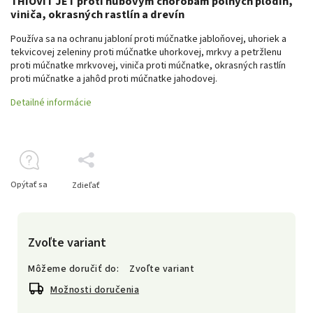
THIOVIT JET proti hubovým chorobám poľných plodín,
viniča, okrasných rastlín a drevín
Používa sa na ochranu jabloní proti múčnatke jabloňovej, uhoriek a
tekvicovej zeleniny proti múčnatke uhorkovej, mrkvy a petržlenu
proti múčnatke mrkvovej, viniča proti múčnatke, okrasných rastlín
proti múčnatke a jahôd proti múčnatke jahodovej.
Detailné informácie
Opýtať sa
Zdieľať
Zvoľte variant
Môžeme doručiť do:
Zvoľte variant
Možnosti doručenia