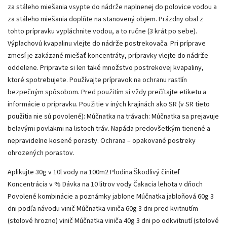
za stáleho miešania vsypte do nádrže naplnenej do polovice vodou a
za stáleho miešania doplňte na stanovený objem. Prázdny obal z
tohto prípravku vypláchnite vodou, a to ručne (3 krát po sebe).
Výplachovú kvapalinu vlejte do nádrže postrekovača. Pri príprave
zmesí je zakázané miešať koncentráty, prípravky vlejte do nádrže
oddelene. Pripravte si len také množstvo postrekovej kvapaliny,
ktoré spotrebujete. Používajte prípravok na ochranu rastlín
bezpečným spôsobom. Pred použitím si vždy prečítajte etiketu a
informácie o prípravku. Použitie v iných krajinách ako SR (v SR tieto
použitia nie sú povolené): Múčnatka na trávach: Múčnatka sa prejavuje
belavými povlakmi na listoch tráv. Napáda predovšetkým tienené a
nepravidelne kosené porasty. Ochrana – opakované postreky
ohrozených porastov.
Aplikujte 30g v 10l vody na 100m2 Plodina Škodlivý činiteľ
Koncentrácia v % Dávka na 10 litrov vody Čakacia lehota v dňoch
Povolené kombinácie a poznámky jablone Múčnatka jabloňová 60g 3
dni podľa návodu vinič Múčnatka viniča 60g 3 dni pred kvitnutím
(stolové hrozno) vinič Múčnatka viniča 40g 3 dni po odkvitnutí (stolové