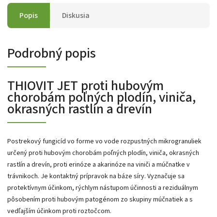
Popis
Diskusia
Podrobný popis
THIOVIT JET proti hubovým
chorobám poľných plodín, viniča,
okrasných rastlín a drevín
Postrekový fungicíd vo forme vo vode rozpustných mikrogranuliek
určený proti hubovým chorobám poľných plodín, viniča, okrasných
rastlín a drevín, proti erinóze a akarinóze na viniči a múčnatke v
trávnikoch. Je kontaktný prípravok na báze síry. Vyznačuje sa
protektívnym účinkom, rýchlym nástupom účinnosti a reziduálnym
pôsobením proti hubovým patogénom zo skupiny múčnatiek a s
vedľajším účinkom proti roztočcom.