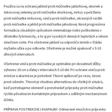
Používa sa na ochranu jabloní proti múčnatke jabloňovej, uhoriek a
tekvicovej zeleniny proti múčnatke uhorkovej, mrkvy a petržlenu
proti múčnatke mrkvovej, viniča proti múčnatke, okrasných rastlín
proti múčnatke a jahôd proti múčnatke jahodovej. Nová progresívna
formulácia zásadným spôsobom minimalizuje riziko poškodenia v
dôsledku fytotoxicity, a to aj pri vysokých denných teplotách a silnom
slnečnom svite. Pre ošetrenie jabloní sa odporúča termín v štádiu
myšieho uška a po odkvete. Ošetrenie je možné opakovať v 5-10
dňových intervaloch.
Ošetrenie viniča proti múčnatke je optimálne pri dosiahnutí dĺžky
výhonov 20 cm a ďalej v intervaloch 5-10 dní. Pri ochrane viniča proti
erinóze a akarinóze je potrebné Thiovit aplikovať po reze, tesne
pred rašením. Thiovit je vhodnou alternatívou do všetkých situácii,
keď potrebujeme obmeniť a prestriedať prípravky proti múčnatke
rýchle pôsobiacim kontaktným prípravkom s odlišným mechanizmom
účinku.
PRÍPRAVA POSTREKOVEJ KVAPALINY: Odmerané množstvo prípravku