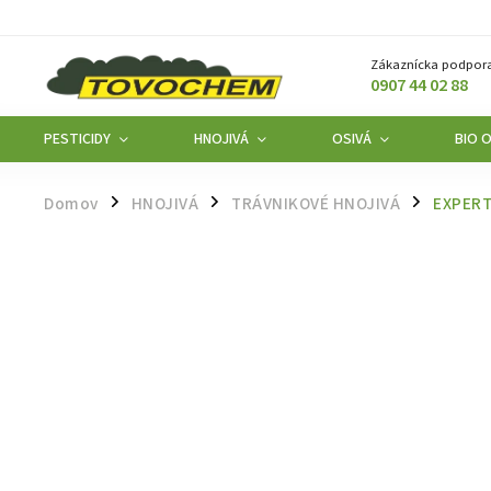
Zákaznícka podpora
0907 44 02 88
PESTICIDY
HNOJIVÁ
OSIVÁ
BIO 
Domov
HNOJIVÁ
TRÁVNIKOVÉ HNOJIVÁ
EXPERT
/
/
/