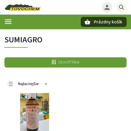
Prázdny košík
Hľadať
SUMIAGRO
Otvoriť filter
Najlacnejšie
Najdrahšie
Najpredávanejšie
Abecedne