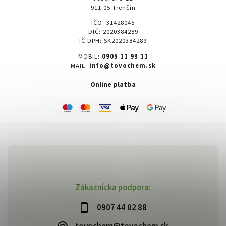
911 05 Trenčín
IČO: 31428045
DIČ: 2020384289
IČ DPH: SK2020384289
MOBIL:
0905 11 93 11
MAIL:
info@tovochem.sk
Online platba
Zákaznícka podpora:
0907 44 02 88