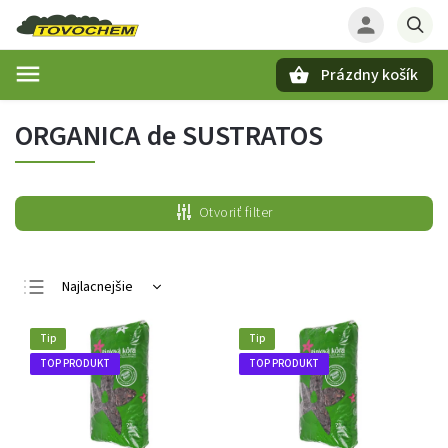
Prázdny košík
Hľadať
ORGANICA de SUSTRATOS
Otvoriť filter
Najlacnejšie
Najdrahšie
Tip
Tip
Najpredávanejšie
TOP PRODUKT
TOP PRODUKT
Abecedne