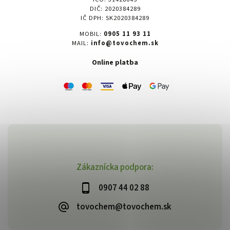
DIČ: 2020384289
IČ DPH: SK2020384289
MOBIL:
0905 11 93 11
MAIL:
info@tovochem.sk
Online platba
Zákaznícka podpora:
0907 44 02 88
tovochem@tovochem.sk