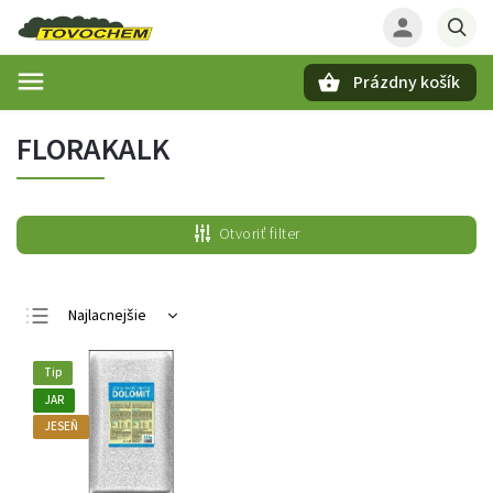
Prázdny košík
Hľadať
FLORAKALK
Otvoriť filter
Najlacnejšie
Najdrahšie
Tip
Najpredávanejšie
JAR
Abecedne
JESEŇ