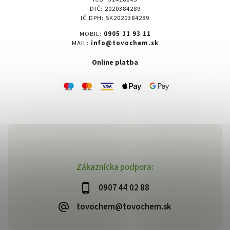
DIČ: 2020384289
IČ DPH: SK2020384289
MOBIL:
0905 11 93 11
MAIL:
info@tovochem.sk
Online platba
Zákaznícka podpora:
0907 44 02 88
tovochem@tovochem.sk