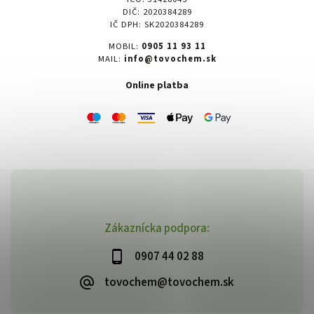
DIČ: 2020384289
IČ DPH: SK2020384289
MOBIL:
0905 11 93 11
MAIL:
info@tovochem.sk
Online platba
Zákaznícka podpora:
0907 44 02 88
tovochem@tovochem.sk