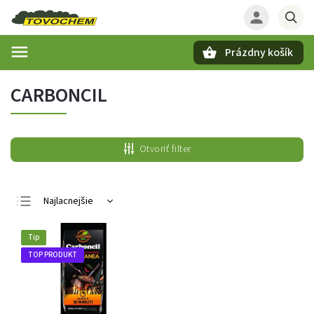
Prázdny košík
Hľadať
CARBONCIL
Otvoriť filter
Najlacnejšie
Najdrahšie
Tip
Najpredávanejšie
TOP PRODUKT
Abecedne