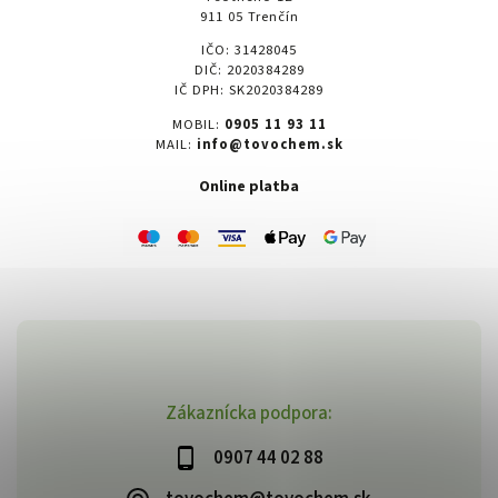
911 05 Trenčín
IČO: 31428045
DIČ: 2020384289
IČ DPH: SK2020384289
MOBIL:
0905 11 93 11
MAIL:
info@tovochem.sk
Online platba
Zákaznícka podpora:
0907 44 02 88