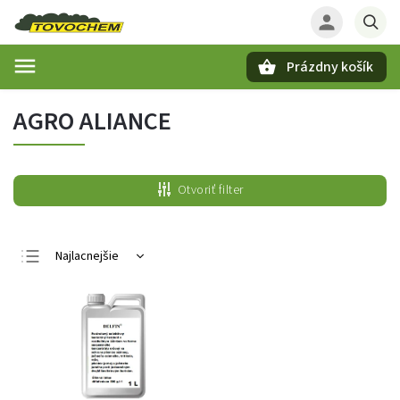
Prázdny košík
Hľadať
AGRO ALIANCE
Otvoriť filter
Najlacnejšie
Najdrahšie
Najpredávanejšie
Abecedne