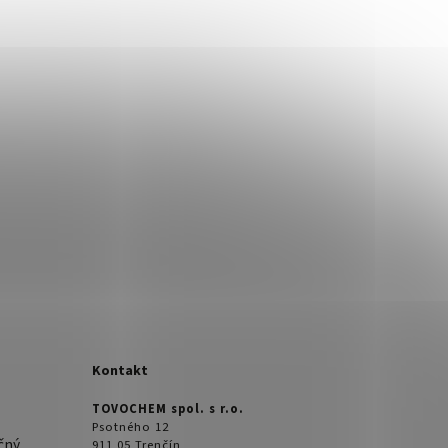
Kontakt
TOVOCHEM spol. s r.o.
Psotného 12
čný
911 05 Trenčín