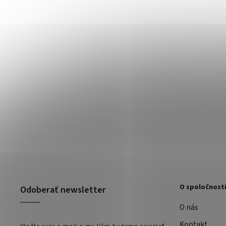
O spoločnost
Odoberať newsletter
O nás
Kontakt
Vložte svoj e-mail a my Vám budeme zasielať