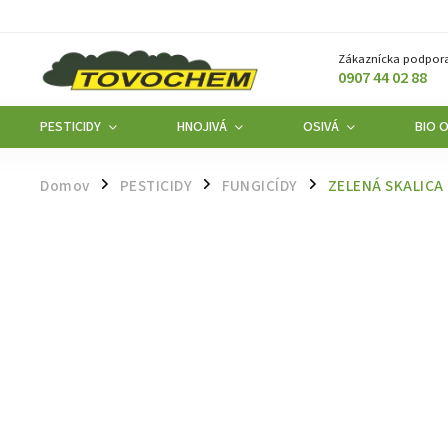
Zákaznícka podpora
0907 44 02 88
PESTICIDY
HNOJIVÁ
OSIVÁ
BIO 
Domov
PESTICIDY
FUNGICÍDY
ZELENÁ SKALICA 
/
/
/