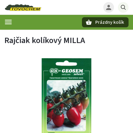
Prázdny košík
Hľadať
Rajčiak kolíkový MILLA