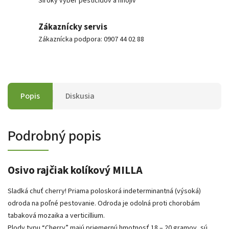
Široký výber pesticídov a hnojív
Zákaznícky servis
Zákaznícka podpora: 0907 44 02 88
Popis
Diskusia
Podrobný popis
Osivo rajčiak kolíkový MILLA
Sladká chuť cherry! Priama poloskorá indeterminantná (výsoká)
odroda na poľné pestovanie. Odroda je odolná proti chorobám
tabaková mozaika a verticillium.
Plody typu “Cherry” majú priemernú hmotnosť 18 – 20 gramov, sú