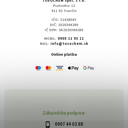
TOVOCHEM spol. s r.o.
Psotného 12
911 05 Trenčín
IČO: 31428045
DIČ: 2020384289
IČ DPH: SK2020384289
MOBIL:
0905 11 93 11
MAIL:
info@tovochem.sk
Online platba
Zákaznícka podpora:
0907 44 02 88