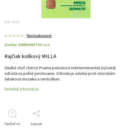
Kód:
4130
Neohodnotené
Značka:
SEMENARSTVO s.r.o.
Rajčiak kolíkový MILLA
Sladká chuť cherry! Priama poloskorá indeterminantná (výsoká)
odroda na poľné pestovanie. Odroda je odolná proti chorobám
tabaková mozaika a verticillium.
Detailné informácie
Opýtať sa
Zdieľať