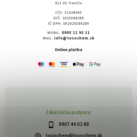
911 05 Trenčín
IČO: 31428045
DIČ: 2020384289
IČ DPH: SK2020384289
MOBIL:
0905 11 93 11
MAIL:
info@tovochem.sk
Online platba
Zákaznícka podpora:
0907 44 02 88
tovochem@tovochem.sk