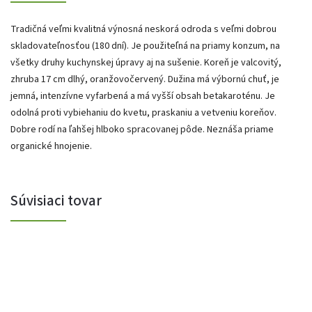
Tradičná veľmi kvalitná výnosná neskorá odroda s veľmi dobrou
skladovateľnosťou (180 dní). Je použiteľná na priamy konzum, na
všetky druhy kuchynskej úpravy aj na sušenie. Koreň je valcovitý,
zhruba 17 cm dlhý, oranžovočervený. Dužina má výbornú chuť, je
jemná, intenzívne vyfarbená a má vyšší obsah betakaroténu. Je
odolná proti vybiehaniu do kvetu, praskaniu a vetveniu koreňov.
Dobre rodí na ľahšej hlboko spracovanej pôde. Neznáša priame
organické hnojenie.
Súvisiaci tovar