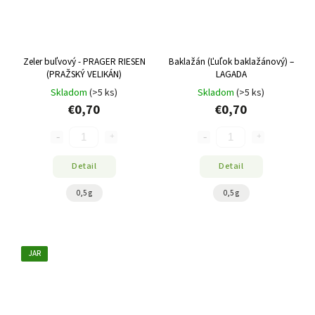
Zeler buľvový - PRAGER RIESEN
Baklažán (Ľuľok baklažánový) –
(PRAŽSKÝ VELIKÁN)
LAGADA
Skladom
(>5 ks)
Skladom
(>5 ks)
€0,70
€0,70
Detail
Detail
0,5 g
0,5 g
JAR