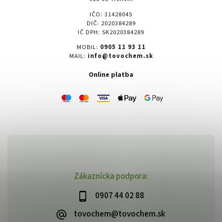
IČO: 31428045
DIČ: 2020384289
IČ DPH: SK2020384289
MOBIL:
0905 11 93 11
MAIL:
info@tovochem.sk
Online platba
Zákaznícka podpora:
0907 44 02 88
tovochem@tovochem.sk