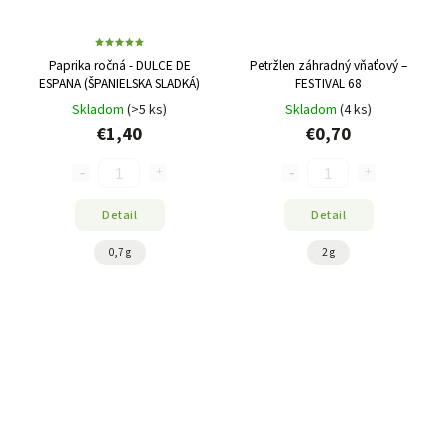
Paprika ročná - DULCE DE
Petržlen záhradný vňaťový –
ESPANA (ŠPANIELSKA SLADKÁ)
FESTIVAL 68
Skladom
(>5 ks)
Skladom
(4 ks)
€1,40
€0,70
Detail
Detail
0,7 g
2 g