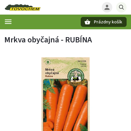
Prázdny košík
Hľadať
Mrkva obyčajná - RUBÍNA